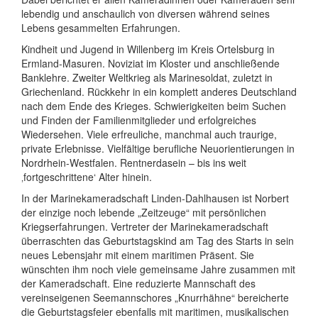
lebendig und anschaulich von diversen während seines
Lebens gesammelten Erfahrungen.
Kindheit und Jugend in Willenberg im Kreis Ortelsburg in
Ermland-Masuren. Noviziat im Kloster und anschließende
Banklehre. Zweiter Weltkrieg als Marinesoldat, zuletzt in
Griechenland. Rückkehr in ein komplett anderes Deutschland
nach dem Ende des Krieges. Schwierigkeiten beim Suchen
und Finden der Familienmitglieder und erfolgreiches
Wiedersehen. Viele erfreuliche, manchmal auch traurige,
private Erlebnisse. Vielfältige berufliche Neuorientierungen in
Nordrhein-Westfalen. Rentnerdasein – bis ins weit
‚fortgeschrittene‘ Alter hinein.
In der Marinekameradschaft Linden-Dahlhausen ist Norbert
der einzige noch lebende „Zeitzeuge“ mit persönlichen
Kriegserfahrungen. Vertreter der Marinekameradschaft
überraschten das Geburtstagskind am Tag des Starts in sein
neues Lebensjahr mit einem maritimen Präsent. Sie
wünschten ihm noch viele gemeinsame Jahre zusammen mit
der Kameradschaft. Eine reduzierte Mannschaft des
vereinseigenen Seemannschores „Knurrhähne“ bereicherte
die Geburtstagsfeier ebenfalls mit maritimen, musikalischen