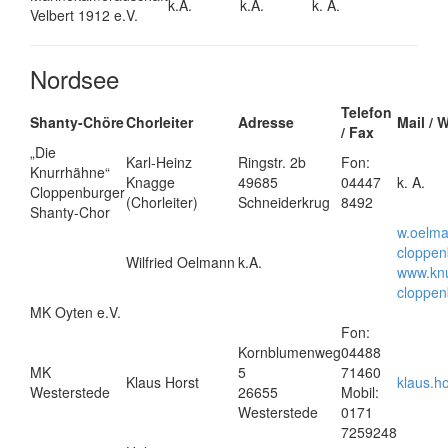
k.A.
k.A.
k. A.
Velbert 1912 e.V.
Nordsee
Telefon
Shanty-Chöre
Chorleiter
Adresse
Mail / 
/ Fax
„Die
Karl-Heinz
Ringstr. 2b
Fon:
Knurrhähne“
Knagge
49685
04447
k. A.
Cloppenburger
(Chorleiter)
Schneiderkrug
8492
Shanty-Chor
w.oelm
cloppen
Wilfried Oelmann
k.A.
www.kn
cloppen
MK Oyten e.V.
Fon:
Kornblumenweg
04488
MK
5
71460
Klaus Horst
klaus.h
Westerstede
26655
Mobil:
Westerstede
0171
7259248