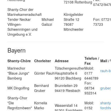
72108 Rottenburg
07472/947
Shanty-Chor der
Marinekameradschaft
Königsfelder
Tender Neckar
Michael
Straße 12
Fon: 07721
Villingen-
Galizzi
78087
73723
Schwenningen und
Mönchweiler
Umgebung e.V.
Bayern
Telefon /
Shanty-Chöre
Chorleiter
Adresse
Mail /
Fax
Marinechor
Tütschengereuther
Mobil:
rauh-b
"Blaue Jungs"
Günter Rauh
Hauptstraße 6
0177
Bamberg
96120 Bischberg
6446789
Fon:
Bernhard
Brunnleiten 29
MK Dingolfing
08734
grube
Gruber
94419 Riesbach
932314
Shanty-Chor
"Die
Kornelia
Mobil:
shant
Wasserstall 14
Regnitzmöwen"
Marko
0152
forchh
91301 Forchheim