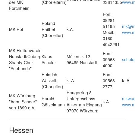
der MK
(Chorleiterin)
23614355
www.m
Forchheim
Fon:
09281
Roland
51195
mk@ma
MK Hof
Raithel
k.A.
Mobil:
www.ma
(Chorleiter)
0160
4042291
MK Flottenverein
Fon:
Neustadt/Coburg
Klaus
Müllerstr. 12
09568
schele
Shanty-Chor
Scheler
96465 Neustadt
4000
"Seehunde"
Heinrich
Fon:
Waskeit
k. A.
09568
k. A.
(Chorleiter)
2777
Haugerring 8
MK Würzburg
Harald
Untergeschoss,
mkwue
"Adm. Scheer"
k.A.
Götzelmann
Anker am Eingang
www.mk
von 1899 e.V.
97070 Würzburg
Hessen