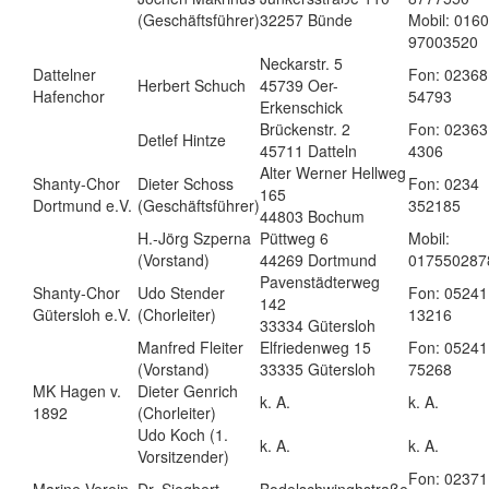
(Geschäftsführer)
32257 Bünde
Mobil: 0160
97003520
Neckarstr. 5
Dattelner
Fon: 02368
Herbert Schuch
45739 Oer-
Hafenchor
54793
Erkenschick
Brückenstr. 2
Fon: 02363
Detlef Hintze
45711 Datteln
4306
Alter Werner Hellweg
Shanty-Chor
Dieter Schoss
Fon: 0234
165
Dortmund e.V.
(Geschäftsführer)
352185
44803 Bochum
H.-Jörg Szperna
Püttweg 6
Mobil:
(Vorstand)
44269 Dortmund
017550287
Pavenstädterweg
Shanty-Chor
Udo Stender
Fon: 05241
142
Gütersloh e.V.
(Chorleiter)
13216
33334 Gütersloh
Manfred Fleiter
Elfriedenweg 15
Fon: 05241
(Vorstand)
33335 Gütersloh
75268
MK Hagen v.
Dieter Genrich
k. A.
k. A.
1892
(Chorleiter)
Udo Koch (1.
k. A.
k. A.
Vorsitzender)
Fon: 02371
Marine-Verein
Dr. Siegbert
Bodelschwinghstraße