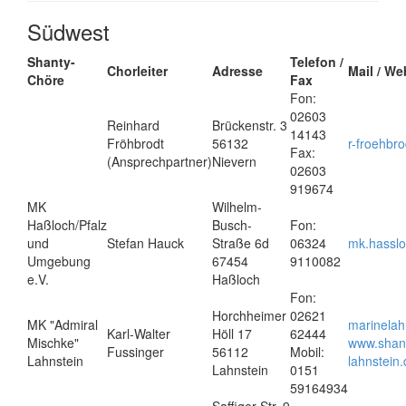
Südwest
Shanty-
Telefon /
Chorleiter
Adresse
Mail / We
Chöre
Fax
Fon:
02603
Reinhard
Brückenstr. 3
14143
Fröhbrodt
56132
r-froehbr
Fax:
(Ansprechpartner)
Nievern
02603
919674
MK
Wilhelm-
Haßloch/Pfalz
Busch-
Fon:
und
Stefan Hauck
Straße 6d
06324
mk.hassl
Umgebung
67454
9110082
e.V.
Haßloch
Fon:
Horchheimer
02621
MK "Admiral
marinelah
Karl-Walter
Höll 17
62444
Mischke"
www.shan
Fussinger
56112
Mobil:
Lahnstein
lahnstein
Lahnstein
0151
59164934
Saffiger Str. 9