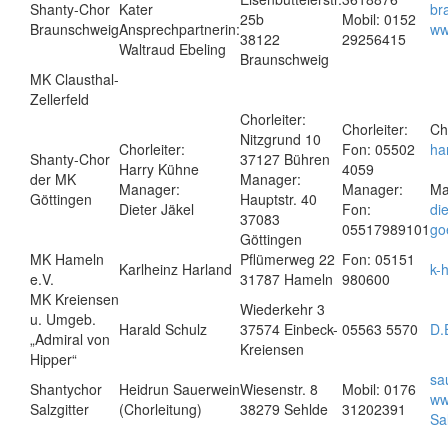
Shanty-Chor
Kater
br
25b
Mobil: 0152
Braunschweig
Ansprechpartnerin:
ww
38122
29256415
Waltraud Ebeling
Braunschweig
MK Clausthal-
Zellerfeld
Chorleiter:
Chorleiter:
Cho
Nitzgrund 10
Chorleiter:
Fon: 05502
ha
Shanty-Chor
37127 Bühren
Harry Kühne
4059
der MK
Manager:
Manager:
Manager:
Ma
Göttingen
Hauptstr. 40
Dieter Jäkel
Fon:
di
37083
05517989101
go
Göttingen
MK Hameln
Pflümerweg 22
Fon: 05151
Karlheinz Harland
k-
e.V.
31787 Hameln
980600
MK Kreiensen
Wiederkehr 3
u. Umgeb.
Harald Schulz
37574 Einbeck-
05563 5570
D.
„Admiral von
Kreiensen
Hipper“
sa
Shantychor
Heidrun Sauerwein
Wiesenstr. 8
Mobil: 0176
ww
Salzgitter
(Chorleitung)
38279 Sehlde
31202391
Sal