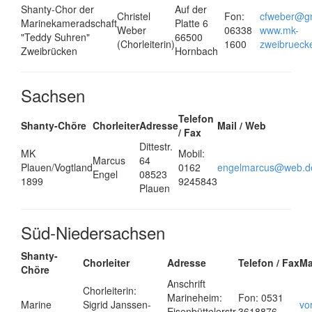
Shanty-Chor der
Auf der
Christel
Fon:
cfweber@g
Marinekameradschaft
Platte 6
Weber
06338
www.mk-
"Teddy Suhren"
66500
(Chorleiterin)
1600
zweibrueck
Zweibrücken
Hornbach
Sachsen
Telefon
Shanty-Chöre
Chorleiter
Adresse
Mail / Web
/ Fax
Dittestr.
MK
Mobil:
Marcus
64
Plauen/Vogtland
0162
engelmarcus@web.d
Engel
08523
1899
9245843
Plauen
Süd-Niedersachsen
Shanty-
Chorleiter
Adresse
Telefon / Fax
Ma
Chöre
Anschrift
Chorleiterin:
Marineheim:
Fon: 0531
Marine
Sigrid Janssen-
vo
Eisenbüttelerstr.
3618876