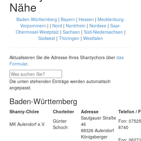
Nähe
Baden-Württemberg
|
Bayern
|
Hessen
|
Mecklenburg-
Vorpommern
| |
Nord
|
Nordrhein
|
Nordsee
|
Saar-
Obermosel-Westpfalz
|
Sachsen
|
Süd-Niedersachsen
|
Südwest
|
Thüringen
|
Westfalen
Aktualisieren Sie die Adresse Ihres Shantychors über
das
Formular
.
Die unten stehenden Einträge werden automatisch
angepasst.
Baden-Württemberg
Shanty-Chöre
Chorleiter
Adresse
Telefon / 
Saulgauer Straße
Günter
Fon: 0752
MK Aulendorf e.V.
46
Schoch
8740
88326 Aulendorf
Königsberger
Fon: 0627