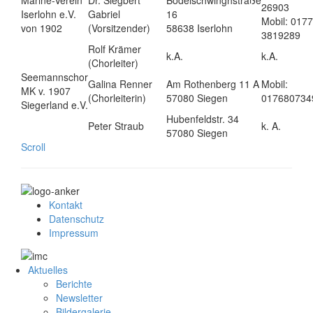
26903
Iserlohn e.V.
Gabriel
16
Mobil: 0177
von 1902
(Vorsitzender)
58638 Iserlohn
3819289
Rolf Krämer
k.A.
k.A.
(Chorleiter)
Seemannschor
Galina Renner
Am Rothenberg 11 A
Mobil:
MK v. 1907
(Chorleiterin)
57080 Siegen
017680734
Siegerland e.V.
Hubenfeldstr. 34
Peter Straub
k. A.
57080 Siegen
Scroll
Kontakt
Datenschutz
Impressum
Aktuelles
Berichte
Newsletter
Bildergalerie