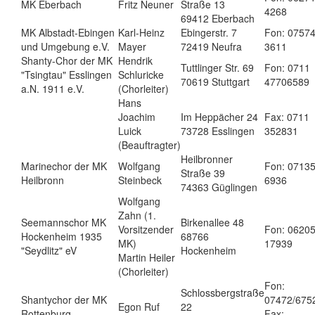
MK Eberbach
Fritz Neuner
Straße 13
4268
69412 Eberbach
MK Albstadt-Ebingen
Karl-Heinz
Ebingerstr. 7
Fon: 0757
und Umgebung e.V.
Mayer
72419 Neufra
3611
Shanty-Chor der MK
Hendrik
Tuttlinger Str. 69
Fon: 0711
"Tsingtau" Esslingen
Schluricke
70619 Stuttgart
47706589
a.N. 1911 e.V.
(Chorleiter)
Hans
Joachim
Im Heppächer 24
Fax: 0711
Luick
73728 Esslingen
352831
(Beauftragter)
Heilbronner
Marinechor der MK
Wolfgang
Fon: 0713
Straße 39
Heilbronn
Steinbeck
6936
74363 Güglingen
Wolfgang
Zahn (1.
Seemannschor MK
Birkenallee 48
Vorsitzender
Fon: 0620
Hockenheim 1935
68766
MK)
17939
"Seydlitz" eV
Hockenheim
Martin Heiler
(Chorleiter)
Fon:
Schlossbergstraße
Shantychor der MK
07472/675
Egon Ruf
22
Rottenburg
Fax: