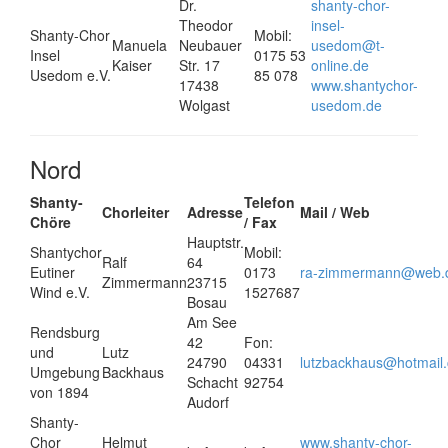
Dr.
shanty-chor-
Theodor
insel-
Shanty-Chor
Mobil:
Manuela
Neubauer
usedom@t-
Insel
0175 53
Kaiser
Str. 17
online.de
Usedom e.V.
85 078
17438
www.shantychor-
Wolgast
usedom.de
Nord
Shanty-
Telefon
Chorleiter
Adresse
Mail / Web
Chöre
/ Fax
Hauptstr.
Shantychor
Mobil:
Ralf
64
Eutiner
0173
ra-zimmermann@web.
Zimmermann
23715
Wind e.V.
1527687
Bosau
Am See
Rendsburg
42
Fon:
und
Lutz
24790
04331
lutzbackhaus@hotmail
Umgebung
Backhaus
Schacht
92754
von 1894
Audorf
Shanty-
Chor
Helmut
www.shanty-chor-