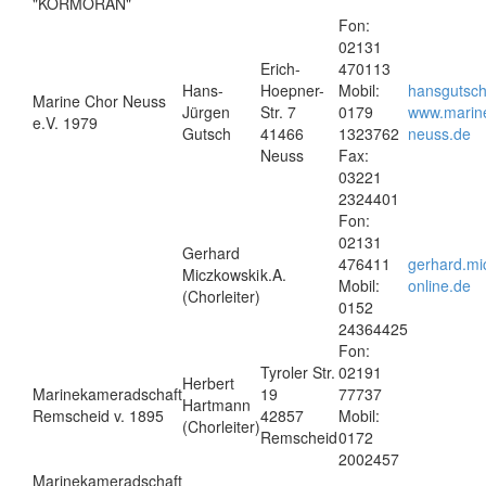
"KORMORAN"
Fon:
02131
Erich-
470113
Hans-
Hoepner-
Mobil:
hansgutsc
Marine Chor Neuss
Jürgen
Str. 7
0179
www.marine
e.V. 1979
Gutsch
41466
1323762
neuss.de
Neuss
Fax:
03221
2324401
Fon:
02131
Gerhard
476411
gerhard.mi
Miczkowski
k.A.
Mobil:
online.de
(Chorleiter)
0152
24364425
Fon:
Tyroler Str.
02191
Herbert
Marinekameradschaft
19
77737
Hartmann
Remscheid v. 1895
42857
Mobil:
(Chorleiter)
Remscheid
0172
2002457
Marinekameradschaft