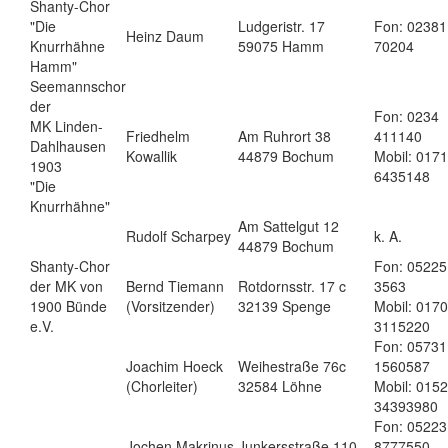
Shanty-Chor
"Die
Ludgeristr. 17
Fon: 02381
Heinz Daum
Knurrhähne
59075 Hamm
70204
Hamm"
Seemannschor
der
Fon: 0234
MK Linden-
Friedhelm
Am Ruhrort 38
411140
Dahlhausen
Kowallik
44879 Bochum
Mobil: 0171
1903
6435148
"Die
Knurrhähne"
Am Sattelgut 12
Rudolf Scharpey
k. A.
44879 Bochum
Shanty-Chor
Fon: 05225
der MK von
Bernd Tiemann
Rotdornsstr. 17 c
3563
1900 Bünde
(Vorsitzender)
32139 Spenge
Mobil: 0170
e.V.
3115220
Fon: 05731
Joachim Hoeck
Weihestraße 76c
1560587
(Chorleiter)
32584 Löhne
Mobil: 0152
34393980
Fon: 05223
Jochen Makrinus
Junkersstraße 110
8777550