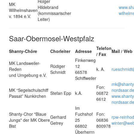
Holger
MK
Hildebrand
www.sha
Wilhelmshaven
(kommissarischer
wilhelm
v. 1894 e.V.
Leiter)
Saar-Obermosel-Westpfalz
Telefon
Shanty-Chöre
Chorleiter
Adresse
Mail / Web
/ Fax
Finkenweg
MK Landsweiler-
Rüdiger
12
Reden
k. A.
rueschmidt
Schmidt
66578
und Umgebung e.V.
Schiffweiler
mk@shanty
Fon:
MK “Segelschulschiff
nordsaar.d
Stefan Epp
k.A.
06872
Passat” Nunkirchen
www.shanty
6612
nordsaar.d
Im
Shanty-Chor "Blaue
Fuchshof
Fon:
Gerhard
rpw-reinhod
Jungs" der MK Obere
25
06836
Getrey
winter@we
Bist
66802
800978
Überherrn