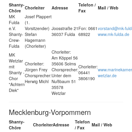
Shanty-
Telefon /
Chorleiter
Adresse
Mail / Web
Chöre
Fax
MK
Josef Plappert
Fulda
(1.
e.V.
Vorsitzender)
Joosstraße 21
Fon: 0661
vorstand@mk-fuld
Shanty-
Stefan
36037 Fulda
68922
www.mk-fulda.de
Crew-
Hagemann
Fulda
(Chorleiter)
Chorleiter:
MK
Am Köppel 56
Wetzlar
Chorleiter:
35606 Solms
mit
Chorleiter:
Jürgen Frey
Chorsprecher:
www.marinekamer
Shanty -
06441
Chorsprecher:
Unter dem
wetzlar.de
Chor
3806190
Herwig Michl
Nußbaum 51
"Achtern
35578
Diek"
Wetzlar
Mecklenburg-Vorpommern
Shanty-
Telefon
Chorleiter
Adresse
Mail / Web
Chöre
/ Fax