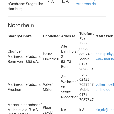
k. A.
k. A.
"Windrose"
Stegmüller
windrose.de
Hamburg
Nordrhein
Telefon /
Shanty-Chöre
Chorleiter
Adresse
Mail / Web
Fax
Fon:
Alte
0228
Chor der
Bahnhofstr.
Heinz
332749
heinzpinky
Marinekameradschaft
21
Pinkernell
Mobil:
www.marin
Bonn von 1898 e.V.
53173
0171
Bonn
2828031
Fon:
Am
02428
Weiherhof
Marinekameradschaft
Volker
7037647
volkermuel
28
Frechen
Müller
Mobil:
online.de
52382
0171
Niederzier
7037647
Marinekameradschaft
Klaus
Mülheim a.d.R. e.V.
k.A.
k.A.
klajak@t-on
Jakobi