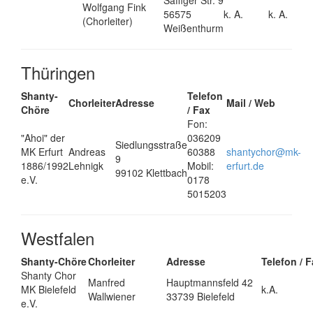
Wolfgang Fink
56575
k. A.
k. A.
(Chorleiter)
Weißenthurm
Thüringen
Shanty-
Telefon
Chorleiter
Adresse
Mail / Web
Chöre
/ Fax
Fon:
"Ahoi" der
036209
Siedlungsstraße
MK Erfurt
Andreas
60388
shantychor@mk-
9
1886/1992
Lehnigk
Mobil:
erfurt.de
99102 Klettbach
e.V.
0178
5015203
Westfalen
Shanty-Chöre
Chorleiter
Adresse
Telefon / 
Shanty Chor
Manfred
Hauptmannsfeld 42
MK Bielefeld
k.A.
Wallwiener
33739 Bielefeld
e.V.