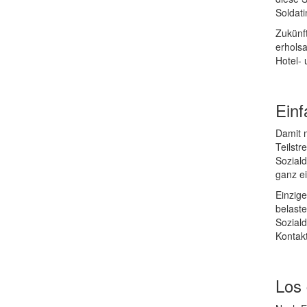
Soldat
Zukünft
erhols
Hotel-
Einf
Damit m
Teilstr
Soziald
ganz e
Einzige
belaste
Soziald
Kontakt
Los 