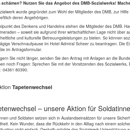
schämen? Nutzen Sie das Angebot des DMB-Sozialwerks! Machen 
zialwerk wurde gegründet zum Wohl der Mitglieder des DMB, zur Hilfe f
ießlich deren Angehörigen.
telpunkt des Denkens und Handelns stehen die Mitglieder des DMB. Hau
eraden – soweit sie aufgrund ihrer wirtschaftlichen Lage nicht über a
eitliche und kulturelle Betreuungsleistungen zu bieten. So können soz
tägige Verschnaufpause im Hotel Admiral Scheer zu beantragen. Die E
Sie im Antragsformular.
gern Sie nicht länger, senden Sie den Antrag mit Anlagen an die Bunde
ben noch Fragen: Sprechen Sie mit der Vorsitzenden des Sozialwerks,
n: 04361 80390.
aktion
Tapetenwechsel
tenwechsel – unsere Aktion für Soldatinn
nnen und Soldaten setzen sich in Auslandseinsätzen für unsere Sicherhei
eit. Kein Wunder, dass die Rückkehr in den Alltag nach einem solchen 
ituation nicht einfach. Deshalb möchte das Sozialwerk Unterstützung a