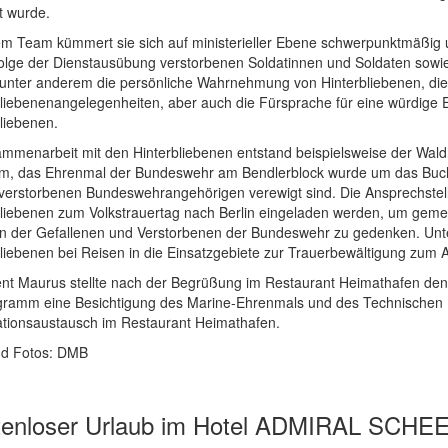
t wurde.
rem Team kümmert sie sich auf ministerieller Ebene schwerpunktmäßig 
folge der Dienstausübung verstorbenen Soldatinnen und Soldaten sowi
 unter anderem die persönliche Wahrnehmung von Hinterbliebenen, die
bliebenenangelegenheiten, aber auch die Fürsprache für eine würdige 
liebenen.
ammenarbeit mit den Hinterbliebenen entstand beispielsweise der Wa
m, das Ehrenmal der Bundeswehr am Bendlerblock wurde um das Buch 
verstorbenen Bundeswehrangehörigen verewigt sind. Die Ansprechstelle
bliebenen zum Volkstrauertag nach Berlin eingeladen werden, um gemei
n der Gefallenen und Verstorbenen der Bundeswehr zu gedenken. Unte
liebenen bei Reisen in die Einsatzgebiete zur Trauerbewältigung zum A
ent Maurus stellte nach der Begrüßung im Restaurant Heimathafen den
gramm eine Besichtigung des Marine-Ehrenmals und des Technischen
ationsaustausch im Restaurant Heimathafen.
nd Fotos: DMB
tenloser Urlaub im Hotel ADMIRAL SCHE