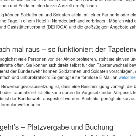
innen und Soldaten eine kurze Auszeit ermöglichen.
ig können Soldatinnen und Soldaten allein, mit einer Partnerin oder e
ame Tage in einem Hotel in Norddeutschland verbringen. Möglich wird 
 und Gaststättenverband (DEHOGA) und die großzügigen Angebote zahlr
ach mal raus – so funktioniert der Tapete
öglichst viele Personen von der Aktion profitieren, steht sie aktiven 
eitkräfte offen. Sie können sich direkt selbst für den Tapetenwechsel 
ienst der Bundeswehr können Soldatinnen und Soldaten vorschlagen, di
infach und unbürokratisch: Es genügt eine formlose E-Mail an
welcome
 Bewerbungsvoraussetzung ist, dass eine Bescheinigung vorliegt, die be
t oder traumatisiert ist. Sie kann durch die Vorgesetzte/den Vorgesetz
ienst der Bundeswehr ausgestellt werden. Auch hier genügt ein kurzes
formular weiter unten.
geht’s – Platzvergabe und Buchung