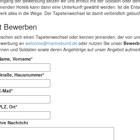
ngang der Bewerbung setzen wir uns erneut mit der Soldatin oder dem 
menden Hotels kann dann eine Unterkunft gewählt werden. Ist die Entsc
erk alles in die Wege. Der Tapetenwechsel ist damit verbindlich gebuc
zt Bewerben
nschen sich einen Tapetenwechsel oder kennen jemanden, der von unse
ewerbung an
welcome@marinebund.de
oder nutzen Sie unser
Bewerb
innen und Soldaten sowie deren Angehörige auf unser Angebot aufmerks
Name, Vorname
*
Straße, Hausnummer
*
E-Mail
*
PLZ, Ort
*
Ihre Nachricht