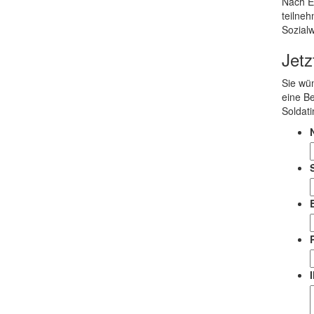
Nach Ei
teilneh
Sozialw
Jet
Sie wü
eine B
Soldat