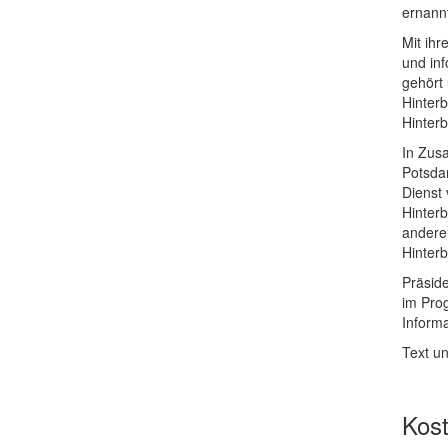
ernann
Mit ih
und in
gehört
Hinter
Hinterb
In Zus
Potsda
Dienst 
Hinter
andere
Hinterb
Präsid
im Pro
Inform
Text u
Kos