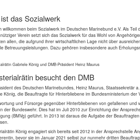
ist das Sozialwerk
ch willkommen beim Sozialwerk im Deutschen Marinebund e.V. Als Teil
ütziger Verein setzt sich das Sozialwerk für das Wohl von Angehörigen a
ten allen, die aufgrund ihrer wirtschaftlichen Lage nicht über ausreiche
elle Betreuungsleistungen. Dazu gehören insbesondere auch Erholun
rialrätin Gabriele König und DMB-Präsident Heinz Maurus
sterialrätin besucht den DMB
sident des Deutschen Marinebundes, Heinz Maurus, Staatssekretär a.D.
e König, die Beauftragte für Hinterbliebene im Bundesministerium der 
wortung und Fürsorge gegenüber Hinterbliebenen von gefallenen un
in der Bundeswehr. Dies hat im Juli 2010 zur Einrichtung der Ansprech
igung (BMVg) geführt. In 2013 ist daraus die Aufgabe der Beauftragte
sen.
rialrätin König engagiert sich bereits seit 2012 in der Ansprechstelle
erentin, bevor sie im Januar 2021 selbst zur nunmehr dritten Beauftr