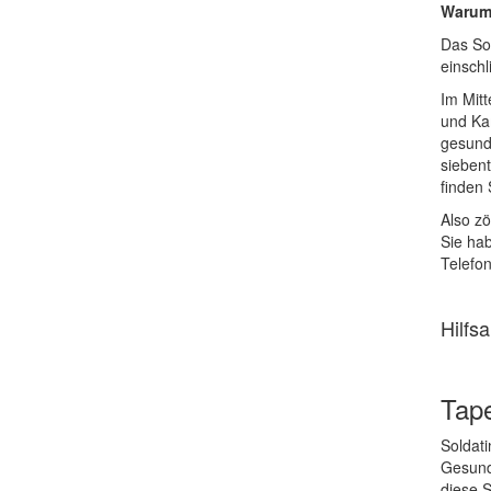
Warum 
Das So
einschl
Im Mit
und Kam
gesundh
sieben
finden 
Also zö
Sie ha
Telefo
Hilfs
Tape
Soldati
Gesundh
diese S