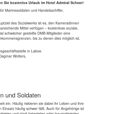
Sie kostenlos Urlaub im Hotel Admiral Scheer!
ür Marinesoldaten und Handelsschiffer,
ptziel des Sozialwerks ist es, den Kameradinnen
usreichende Mittel verfügen – kostenlose soziale,
ial schwächer gestellte DMB-Mitglieder eine
inkommensgrenzen, bis zu denen dies möglich ist,
sgeschäftsstelle in Laboe.
 Dagmar Wolters,
en und Soldaten
t ein. Häufig riskieren sie dabei ihr Leben und ihre
Einsatz häufig schwer fällt. Auch für Angehörige ist
nbieten und stark belasteten oder traumatisierten