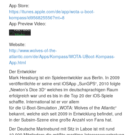
akzeptieren
App Store:
Sie die
https://itunes.apple.com/de/app/wota-u-boot-
Datenschutzerklärung
kompass/id956825556?mt=8
von
App Preview Video:
YouTube.
Mehr
erfahren
Website:
http://www.wolves-of-the-
Video
atlantic.com/de/Apps/Kompass/WOTA-UBoot-Kompass-
laden
App.html
Der Entwickler
Mark Hessburg ist ein Spieleentwickler aus Berlin. In 2009
YouTube
veröffentlichte er seine erst iOSApp „SunGPS“, 2010 folgte
immer
„Newton’s Dice 3D“ welches im deutschsprachigen Raum
entsperren
erfolgreich war und es bis in die Top 20 der iOS-Spiele
schaffte. International ist er vor allem
für die U-Boot-Simulation „WOTA: Wolves of the Atlantic“
bekannt, welche sich seit 2009 in Entwicklung befindet, und
in der Subsim-Szene eine große Anzahl von Fans hat.
Der Deutsche Marinebund mit Sitz in Laboe ist mit rund
10.000 Mitgliedern die größte maritime Interessenvertretung