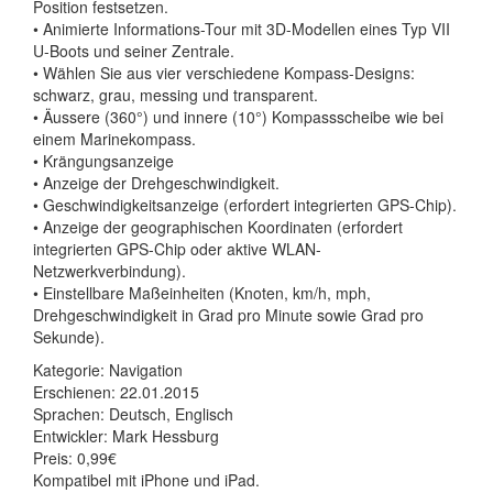
Position festsetzen.
• Animierte Informations-Tour mit 3D-Modellen eines Typ VII
U-Boots und seiner Zentrale.
• Wählen Sie aus vier verschiedene Kompass-Designs:
schwarz, grau, messing und transparent.
• Äussere (360°) und innere (10°) Kompassscheibe wie bei
einem Marinekompass.
• Krängungsanzeige
• Anzeige der Drehgeschwindigkeit.
• Geschwindigkeitsanzeige (erfordert integrierten GPS-Chip).
• Anzeige der geographischen Koordinaten (erfordert
integrierten GPS-Chip oder aktive WLAN-
Netzwerkverbindung).
• Einstellbare Maßeinheiten (Knoten, km/h, mph,
Drehgeschwindigkeit in Grad pro Minute sowie Grad pro
Sekunde).
Kategorie: Navigation
Erschienen: 22.01.2015
Mit
Sprachen: Deutsch, Englisch
dem
Entwickler: Mark Hessburg
Laden
Preis: 0,99€
des
Kompatibel mit iPhone und iPad.
Videos