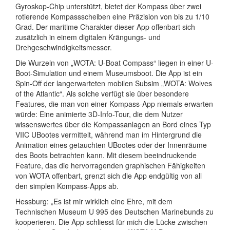
Gyroskop-Chip unterstützt, bietet der Kompass über zwei
rotierende Kompassscheiben eine Präzision von bis zu 1/10
Grad. Der maritime Charakter dieser App offenbart sich
zusätzlich in einem digitalen Krängungs- und
Drehgeschwindigkeitsmesser.
Die Wurzeln von „WOTA: U-Boat Compass“ liegen in einer U-
Boot-Simulation und einem Museumsboot. Die App ist ein
Spin-Off der langerwarteten mobilen Subsim „WOTA: Wolves
of the Atlantic“. Als solche verfügt sie über besondere
Features, die man von einer Kompass-App niemals erwarten
würde: Eine animierte 3D-Info-Tour, die dem Nutzer
wissenswertes über die Kompassanlagen an Bord eines Typ
VIIC UBootes vermittelt, während man im Hintergrund die
Animation eines getauchten UBootes oder der Innenräume
des Boots betrachten kann. Mit diesem beeindruckende
Feature, das die hervorragenden graphischen Fähigkeiten
von WOTA offenbart, grenzt sich die App endgültig von all
den simplen Kompass-Apps ab.
Hessburg: „Es ist mir wirklich eine Ehre, mit dem
Technischen Museum U 995 des Deutschen Marinebunds zu
kooperieren. Die App schliesst für mich die Lücke zwischen