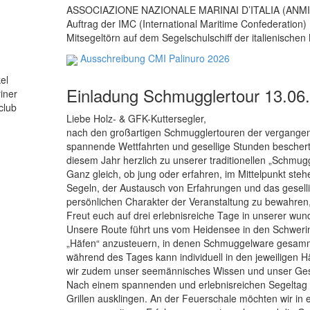
ASSOCIAZIONE NAZIONALE MARINAI D’ITALIA (ANMI
Auftrag der IMC (International Maritime Confederation)
Mitsegeltörn auf dem Segelschulschiff der italienische
Ausschreibung CMI Palinuro 2026
Einladung Schmugglertour 13.06
Liebe Holz- & GFK-Kuttersegler,
nach den großartigen Schmugglertouren der vergangene
spannende Wettfahrten und gesellige Stunden beschert
diesem Jahr herzlich zu unserer traditionellen „Schmugg
Ganz gleich, ob jung oder erfahren, im Mittelpunkt s
Segeln, der Austausch von Erfahrungen und das gesell
persönlichen Charakter der Veranstaltung zu bewahren, 
Freut euch auf drei erlebnisreiche Tage in unserer w
Unsere Route führt uns vom Heidensee in den Schwerin
„Häfen“ anzusteuern, in denen Schmuggelware gesamm
während des Tages kann individuell in den jeweiligen H
wir zudem unser seemännisches Wissen und unser Ges
Nach einem spannenden und erlebnisreichen Segeltag
Grillen ausklingen. An der Feuerschale möchten wir in