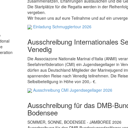
zusammensitzen, Erfahrungen austauschen und die Ge
Die Startplätze für die Regatta werden in der Reihenf
vergeben.
Wir freuen uns auf eure Teilnahme und auf ein unve
Einladung Schmugglertour 2026
Ausschreibung Internationales S
Venedig
Die Associazone Nationale Marinai d'Italia (ANMI) veran
Seefahrerföderation (CMI) ein Jugendsegellager in Vened
dürfen aus Deutschland Mitglieder der Marinejugend im
spannenden Reise nach Venedig teilnehmen. Die Reise is
Selbstbeteiligung in Höhe von 200,- €.
Ausschreibung CMI Jugendsegellager 2026
Ausschreibung für das DMB-Bund
Bodensee
SOMMER, SONNE, BODENSEE - JAMBOREE 2026
Ausschreibung für das DMB-Bundesjugendzeltlager vom