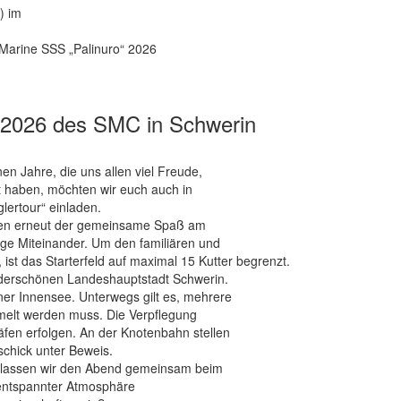
) im
n Marine SSS „Palinuro“ 2026
.2026 des SMC in Schwerin
n Jahre, die uns allen viel Freude,
 haben, möchten wir euch auch in
lertour“ einladen.
tehen erneut der gemeinsame Spaß am
ige Miteinander. Um den familiären und
ist das Starterfeld auf maximal 15 Kutter begrenzt.
underschönen Landeshauptstadt Schwerin.
er Innensee. Unterwegs gilt es, mehrere
elt werden muss. Die Verpflegung
äfen erfolgen. An der Knotenbahn stellen
chick unter Beweis.
 lassen wir den Abend gemeinsam beim
 entspannter Atmosphäre