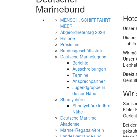
Marinebund
Hot
MENSCH. SCHIFFFAHRT.
MEER.
Unser 
Abgeordnetentag 2026
Die en
Historie
– ob in
Präsidium
Bundesgeschäftsstelle
Wir mö
Deutsche Marinejugend
Unser W
Berichte
Liebha
Ausschreibungen
Direkt 
Termine
Gemütl
Ansprechpartner
Jugendgruppe in
Wir 
deiner Nähe
Shantychöre
Speisen
Shantychöre in Ihrer
Kieler 
Nähe
Gericht
Deutsche Maritime
Akademie
Bei der
Marine-Regatta-Verein
gekauft
Landesverbände und
Wenn Si