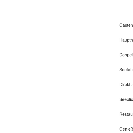
Gästeh
Haupth
Doppel
Seefah
Direkt
Seebli
Resta
Genie