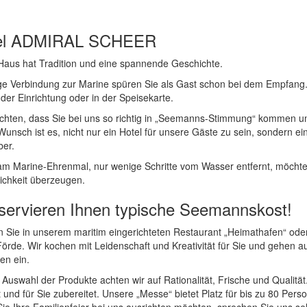
el ADMIRAL SCHEER
Haus hat Tradition und eine spannende Geschichte.
ge Verbindung zur Marine spüren Sie als Gast schon bei dem Empfang
 der Einrichtung oder in der Speisekarte.
chten, dass Sie bei uns so richtig in „Seemanns-Stimmung“ kommen und
unsch ist es, nicht nur ein Hotel für unsere Gäste zu sein, sondern ei
ber.
am Marine-Ehrenmal, nur wenige Schritte vom Wasser entfernt, möchten
ichkeit überzeugen.
servieren Ihnen typische Seemannskost!
 Sie in unserem maritim eingerichteten Restaurant „Heimathafen“ oder 
Förde. Wir kochen mit Leidenschaft und Kreativität für Sie und gehen 
en ein.
 Auswahl der Produkte achten wir auf Rationalität, Frische und Qualität
 und für Sie zubereitet. Unsere „Messe“ bietet Platz für bis zu 80 Pers
e Ihre Familienfeier bei uns ausrichten möchten, sprechen Sie uns seh