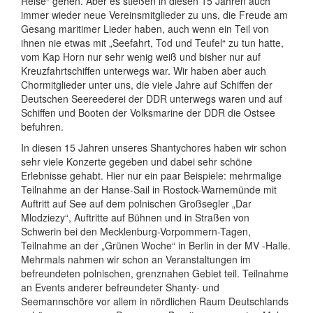
Reise“ gehen. Aber es stießen in diesen 15 Jahren auch
immer wieder neue Vereinsmitglieder zu uns, die Freude am
Gesang maritimer Lieder haben, auch wenn ein Teil von
ihnen nie etwas mit „Seefahrt, Tod und Teufel“ zu tun hatte,
vom Kap Horn nur sehr wenig weiß und bisher nur auf
Kreuzfahrtschiffen unterwegs war. Wir haben aber auch
Chormitglieder unter uns, die viele Jahre auf Schiffen der
Deutschen Seereederei der DDR unterwegs waren und auf
Schiffen und Booten der Volksmarine der DDR die Ostsee
befuhren.
In diesen 15 Jahren unseres Shantychores haben wir schon
sehr viele Konzerte gegeben und dabei sehr schöne
Erlebnisse gehabt. Hier nur ein paar Beispiele: mehrmalige
Teilnahme an der Hanse-Sail in Rostock-Warnemünde mit
Auftritt auf See auf dem polnischen Großsegler „Dar
Mlodziezy“, Auftritte auf Bühnen und in Straßen von
Schwerin bei den Mecklenburg-Vorpommern-Tagen,
Teilnahme an der „Grünen Woche“ in Berlin in der MV -Halle.
Mehrmals nahmen wir schon an Veranstaltungen im
befreundeten polnischen, grenznahen Gebiet teil. Teilnahme
an Events anderer befreundeter Shanty- und
Seemannschöre vor allem in nördlichen Raum Deutschlands