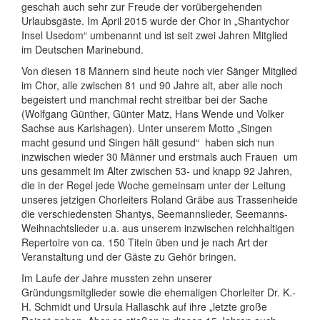
geschah auch sehr zur Freude der vorübergehenden
Urlaubsgäste. Im April 2015 wurde der Chor in „Shantychor
Insel Usedom“ umbenannt und ist seit zwei Jahren Mitglied
im Deutschen Marinebund.
Von diesen 18 Männern sind heute noch vier Sänger Mitglied
im Chor, alle zwischen 81 und 90 Jahre alt, aber alle noch
begeistert und manchmal recht streitbar bei der Sache
(Wolfgang Günther, Günter Matz, Hans Wende und Volker
Sachse aus Karlshagen). Unter unserem Motto „Singen
macht gesund und Singen hält gesund“ haben sich nun
inzwischen wieder 30 Männer und erstmals auch Frauen um
uns gesammelt im Alter zwischen 53- und knapp 92 Jahren,
die in der Regel jede Woche gemeinsam unter der Leitung
unseres jetzigen Chorleiters Roland Gräbe aus Trassenheide
die verschiedensten Shantys, Seemannslieder, Seemanns-
Weihnachtslieder u.a. aus unserem inzwischen reichhaltigen
Repertoire von ca. 150 Titeln üben und je nach Art der
Veranstaltung und der Gäste zu Gehör bringen.
Im Laufe der Jahre mussten zehn unserer
Gründungsmitglieder sowie die ehemaligen Chorleiter Dr. K.-
H. Schmidt und Ursula Hallaschk auf ihre „letzte große