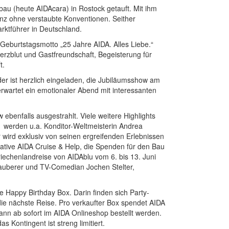
bau (heute AIDAcara) in Rostock getauft. Mit ihm
anz ohne verstaubte Konventionen. Seither
ktführer in Deutschland.
 Geburtstagsmotto „25 Jahre AIDA. Alles Liebe.“
rzblut und Gastfreundschaft, Begeisterung für
t.
er ist herzlich eingeladen, die Jubiläumsshow am
rwartet ein emotionaler Abend mit interessanten
benfalls ausgestrahlt. Viele weitere Highlights
1 werden u.a. Konditor-Weltmeisterin Andrea
wird exklusiv von seinen ergreifenden Erlebnissen
itiative AIDA Cruise & Help, die Spenden für den Bau
iechenlandreise von AIDAblu vom 6. bis 13. Juni
Zauberer und TV-Comedian Jochen Stelter,
e Happy Birthday Box. Darin finden sich Party-
die nächste Reise. Pro verkaufter Box spendet AIDA
nn ab sofort im AIDA Onlineshop bestellt werden.
s Kontingent ist streng limitiert.