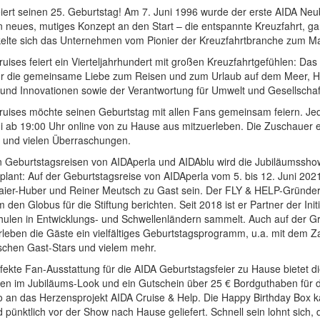
iert seinen 25. Geburtstag! Am 7. Juni 1996 wurde der erste AIDA Neu
n neues, mutiges Konzept an den Start – die entspannte Kreuzfahrt, g
kelte sich das Unternehmen vom Pionier der Kreuzfahrtbranche zum Mar
uises feiert ein Vierteljahrhundert mit großen Kreuzfahrtgefühlen: Das
für die gemeinsame Liebe zum Reisen und zum Urlaub auf dem Meer, He
 und Innovationen sowie der Verantwortung für Umwelt und Gesellschaf
ruises möchte seinen Geburtstag mit allen Fans gemeinsam feiern. Jed
i ab 19:00 Uhr online von zu Hause aus mitzuerleben. Die Zuschauer e
 und vielen Überraschungen.
 Geburtstagsreisen von AIDAperla und AIDAblu wird die Jubiläumsshow e
plant: Auf der Geburtstagsreise von AIDAperla vom 5. bis 12. Juni 202
aier-Huber und Reiner Meutsch zu Gast sein. Der FLY & HELP-Gründer 
 den Globus für die Stiftung berichten. Seit 2018 ist er Partner der In
hulen in Entwicklungs- und Schwellenländern sammelt. Auch auf der Gr
rleben die Gäste ein vielfältiges Geburtstagsprogramm, u.a. mit dem 
ischen Gast-Stars und vielem mehr.
fekte Fan-Ausstattung für die AIDA Geburtstagsfeier zu Hause bietet di
lien im Jubiläums-Look und ein Gutschein über 25 € Bordguthaben für 
o an das Herzensprojekt AIDA Cruise & Help. Die Happy Birthday Box ka
d pünktlich vor der Show nach Hause geliefert. Schnell sein lohnt sich, da