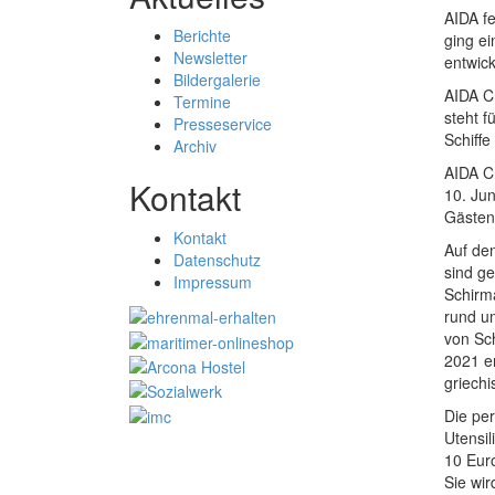
AIDA fe
Berichte
ging ei
Newsletter
entwic
Bildergalerie
AIDA Cr
Termine
steht 
Presseservice
Schiffe
Archiv
AIDA C
Kontakt
10. Jun
Gästen
Kontakt
Auf den
Datenschutz
sind ge
Impressum
Schirm
rund um
von Sc
2021 e
griech
Die per
Utensi
10 Eur
Sie wir