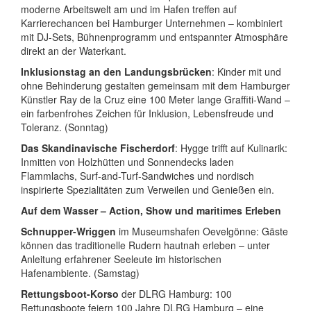
moderne Arbeitswelt am und im Hafen treffen auf
Karrierechancen bei Hamburger Unternehmen – kombiniert
mit DJ-Sets, Bühnenprogramm und entspannter Atmosphäre
direkt an der Waterkant.
Inklusionstag an den Landungsbrücken
: Kinder mit und
ohne Behinderung gestalten gemeinsam mit dem Hamburger
Künstler Ray de la Cruz eine 100 Meter lange Graffiti-Wand –
ein farbenfrohes Zeichen für Inklusion, Lebensfreude und
Toleranz. (Sonntag)
Das Skandinavische Fischerdorf
: Hygge trifft auf Kulinarik:
Inmitten von Holzhütten und Sonnendecks laden
Flammlachs, Surf-and-Turf-Sandwiches und nordisch
inspirierte Spezialitäten zum Verweilen und Genießen ein.
Auf dem Wasser – Action, Show und maritimes Erleben
Schnupper-Wriggen
im Museumshafen Oevelgönne: Gäste
können das traditionelle Rudern hautnah erleben – unter
Anleitung erfahrener Seeleute im historischen
Hafenambiente. (Samstag)
Rettungsboot-Korso
der DLRG Hamburg: 100
Rettungsboote feiern 100 Jahre DLRG Hamburg – eine