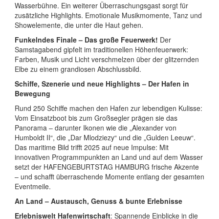
Wasserbühne. Ein weiterer Überraschungsgast sorgt für
zusätzliche Highlights. Emotionale Musikmomente, Tanz und
Showelemente, die unter die Haut gehen.
Funkelndes Finale – Das große Feuerwerk!
Der
Samstagabend gipfelt im traditionellen Höhenfeuerwerk:
Farben, Musik und Licht verschmelzen über der glitzernden
Elbe zu einem grandiosen Abschlussbild.
Schiffe, Szenerie und neue Highlights – Der Hafen in
Bewegung
Rund 250 Schiffe machen den Hafen zur lebendigen Kulisse:
Vom Einsatzboot bis zum Großsegler prägen sie das
Panorama – darunter Ikonen wie die „Alexander von
Humboldt II“, die „Dar Mlodziezy“ und die „Gulden Leeuw“.
Das maritime Bild trifft 2025 auf neue Impulse: Mit
innovativen Programmpunkten an Land und auf dem Wasser
setzt der HAFENGEBURTSTAG HAMBURG frische Akzente
– und schafft überraschende Momente entlang der gesamten
Eventmeile.
An Land – Austausch, Genuss & bunte Erlebnisse
Erlebniswelt Hafenwirtschaft
: Spannende Einblicke in die