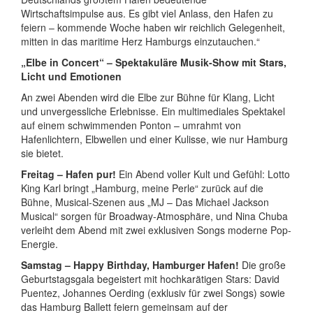
Wirtschaftsimpulse aus. Es gibt viel Anlass, den Hafen zu
feiern – kommende Woche haben wir reichlich Gelegenheit,
mitten in das maritime Herz Hamburgs einzutauchen.“
„Elbe in Concert“ – Spektakuläre Musik-Show mit Stars,
Licht und Emotionen
An zwei Abenden wird die Elbe zur Bühne für Klang, Licht
und unvergessliche Erlebnisse. Ein multimediales Spektakel
auf einem schwimmenden Ponton – umrahmt von
Hafenlichtern, Elbwellen und einer Kulisse, wie nur Hamburg
sie bietet.
Freitag – Hafen pur!
Ein Abend voller Kult und Gefühl: Lotto
King Karl bringt „Hamburg, meine Perle“ zurück auf die
Bühne, Musical-Szenen aus „MJ – Das Michael Jackson
Musical“ sorgen für Broadway-Atmosphäre, und Nina Chuba
verleiht dem Abend mit zwei exklusiven Songs moderne Pop-
Energie.
Samstag – Happy Birthday, Hamburger Hafen!
Die große
Geburtstagsgala begeistert mit hochkarätigen Stars: David
Puentez, Johannes Oerding (exklusiv für zwei Songs) sowie
das Hamburg Ballett feiern gemeinsam auf der