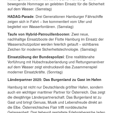
bewegende Hommage an gelebten Einsatz für die Sicherheit
auf dem Wasser. (Samstag)
HADAG-Parade
: Drei Generationen Hamburger Fährschiffe
zeigen sich in Fahrt – live kommentiert vom Ufer und
begleitet von Wasserfontänen. (Samstag)
Taufe von Hybrid-Patrouillenbooten
: Zwei neue,
nachhaltige Einsatzboote der Flotte Hamburg im Einsatz der
Wasserschutzpolizei werden feierlich getauft – sichtbares
Zeichen für moderne Sicherheitstechnologie. (Samstag)
Einsatzübung der Bundespolizei
: Eine realitätsnahe
Vorführung mit Hubschrauberlandung und Rettungsmanöver
auf dem Wasser zeigt eindrucksvoll das Zusammenspiel
moderner Einsatzkräfte. (Sonntag)
Länderpartner 2025: Das Burgenland zu Gast im Hafen
Hamburg ist nicht nur Deutschlands größter Hafen, sondern
auch ein wichtiger maritimer Partner für Österreich. Das zeigt
die diesjährige Länderpartnerschaft. Das Burgenland ist zu
Gast und bringt Genuss, Musik und Lebensfreude direkt an
die Elbe. Österreichisches Flair trifft norddeutsche
Gelassenheit: Drei liebevoll gestaltete Erlebnisbereiche laden