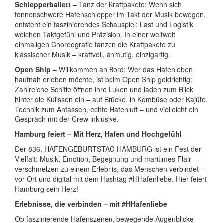
Schlepperballett
– Tanz der Kraftpakete: Wenn sich
tonnenschwere Hafenschlepper im Takt der Musik bewegen,
entsteht ein faszinierendes Schauspiel: Last und Logistik
weichen Taktgefühl und Präzision. In einer weltweit
einmaligen Choreografie tanzen die Kraftpakete zu
klassischer Musik – kraftvoll, anmutig, einzigartig.
Open Ship
– Willkommen an Bord: Wer das Hafenleben
hautnah erleben möchte, ist beim Open Ship goldrichtig:
Zahlreiche Schiffe öffnen ihre Luken und laden zum Blick
hinter die Kulissen ein – auf Brücke, in Kombüse oder Kajüte.
Technik zum Anfassen, echte Hafenluft – und vielleicht ein
Gespräch mit der Crew inklusive.
Hamburg feiert – Mit Herz, Hafen und Hochgefühl
Der 836. HAFENGEBURTSTAG HAMBURG ist ein Fest der
Vielfalt: Musik, Emotion, Begegnung und maritimes Flair
verschmelzen zu einem Erlebnis, das Menschen verbindet –
vor Ort und digital mit dem Hashtag #HHafenliebe. Hier feiert
Hamburg sein Herz!
Erlebnisse, die verbinden – mit #HHafenliebe
Ob faszinierende Hafenszenen, bewegende Augenblicke