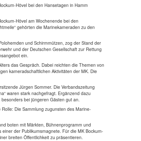
K Bockum-Hövel bei den Hansetagen in Hamm
ft Bockum-Hövel am Wochenende bei den
chtmeile“ gehörten die Marinekameraden zu den
n Polohemden und Schirmmützen, zog der Stand der
uerwehr und der Deutschen Gesellschaft zur Rettung
onsangebot ein.
lters das Gespräch. Dabei reichten die Themen von
ltigen kameradschaftlichen Aktivitäten der MK. Die
 Vorsitzende Jürgen Sommer. Die Verbandszeitung
ona“ waren stark nachgefragt. Ergänzend dazu
l besonders bei jüngeren Gästen gut an.
e Rolle: Die Sammlung zugunsten des Marine-
 und boten mit Märkten, Bühnenprogramm und
als einer der Publikumsmagnete. Für die MK Bockum-
r breiten Öffentlichkeit zu präsentieren.