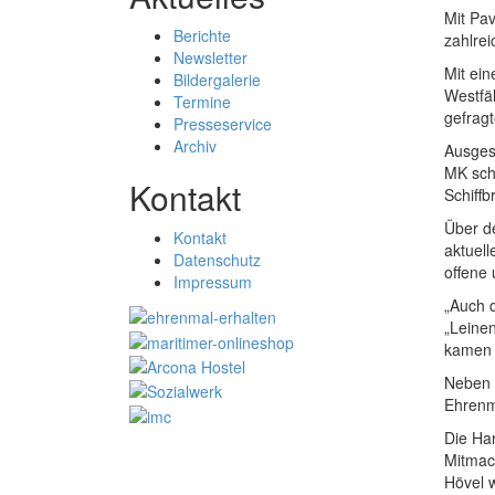
Mit Pa
Berichte
zahlre
Newsletter
Mit ei
Bildergalerie
Westfä
Termine
gefragt
Presseservice
Archiv
Ausges
MK schn
Kontakt
Schiffb
Über d
Kontakt
aktuell
Datenschutz
offene
Impressum
„Auch d
„Leine
kamen k
Neben 
Ehrenm
Die Ha
Mitmac
Hövel w