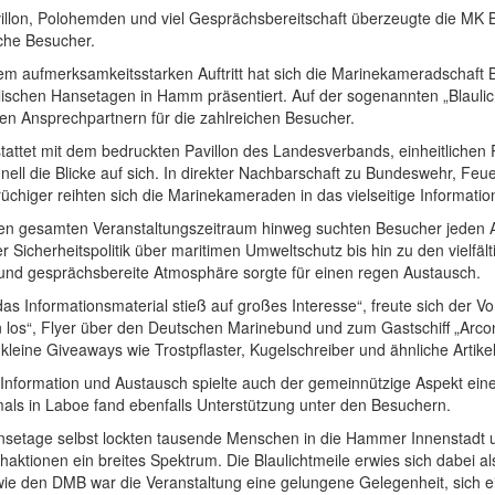
villon, Polohemden und viel Gesprächsbereitschaft überzeugte die M
iche Besucher.
nem aufmerksamkeitsstarken Auftritt hat sich die Marinekameradscha
lischen Hansetagen in Hamm präsentiert. Auf der sogenannten „Blauli
en Ansprechpartnern für die zahlreichen Besucher.
tattet mit dem bedruckten Pavillon des Landesverbands, einheitliche
ell die Blicke auf sich. In direkter Nachbarschaft zu Bundeswehr, Fe
rüchiger reihten sich die Marinekameraden in das vielseitige Informati
en gesamten Veranstaltungszeitraum hinweg suchten Besucher jeden A
er Sicherheitspolitik über maritimen Umweltschutz bis hin zu den vielfä
 und gesprächsbereite Atmosphäre sorgte für einen regen Austausch.
as Informationsmaterial stieß auf großes Interesse“, freute sich der
n los“, Flyer über den Deutschen Marinebund und zum Gastschiff „Arc
leine Giveaways wie Trostpflaster, Kugelschreiber und ähnliche Artike
Information und Austausch spielte auch der gemeinnützige Aspekt ein
als in Laboe fand ebenfalls Unterstützung unter den Besuchern.
nsetage selbst lockten tausende Menschen in die Hammer Innenstadt
haktionen ein breites Spektrum. Die Blaulichtmeile erwies sich dabei 
ie den DMB war die Veranstaltung eine gelungene Gelegenheit, sich eine