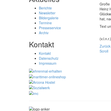
Große 
Berichte
Heinz H
Newsletter
Glückw
Bildergalerie
hat, n
Termine
Text u
Presseservice
Archiv
(v.l.n
Kontakt
Zurück
Scroll
Kontakt
Datenschutz
Impressum