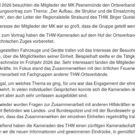
il 2026 besuchten die Mitglieder der MK Peenemünde den Ortsverban
rungsvortrag zum Thema: „Der Aufbau, die Struktur und die Einsatzmög
rk“, den der Leiter der Regionalstelle Stralsund des THW, Birger Queisler
eresse der Mitglieder der MK war so groß, dass die Gruppe geteilt we
el zum Vortrag haben die THW-Kameraden auf dem Hof der Ortsverbands
chnischen Zuges vorbereitet.
gestellten Fahrzeuge und Geräte trafen voll das Interesse der Besuche
 über die Möglichkeiten seiner Einheit. Beispielhaft stellte er die Tä
schmelze im Frühjahr 2026 dar. Sehr interessant fanden die Mitgliede
zkräfte. Im Fokus stand das Zusammenwirken mit den örtlichen Feuerw
enarbeit mit Fachgruppen anderer THW-Ortsverbände.
gal, um welches Thema es ging, für uns war das Engagement der ehr
wehrt. In vielen individuellen Gesprächen konnte sich die Kameraden
ert aber auch sehr umfassen ausgebildet sind.
wieder wurden Fragen zur Zusammenarbeit mit anderen Hilfskräften wi
it Behörden wie Landes- und Bundespolizei und mit der Bundeswehr g
en, dass das Zusammenwirken der einzelnen Einheiten regelmäßig trainie
ießend haben die Kameraden des THW einen zünftigen Kameradschaftsa
n wir die neuen Informationen und gewonnenen Eindrücke, in gemütlic