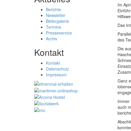
Im Apr
Berichte
Einfüh
Newsletter
Hilfswe
Bildergalerie
Das Int
Termine
Presseservice
Parall
Archiv
des Te
Die aus
Kontakt
Hasche,
Schnee
Kontakt
Einsat
Datenschutz
Zusamm
Impressum
Ganz e
lobens
engagi
Immer 
auch m
bericht
Abschl
konnte