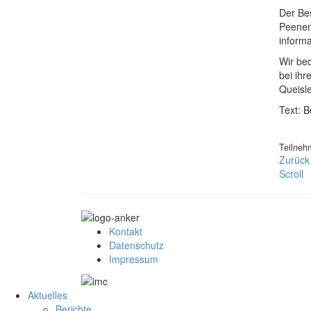
Der Bes
Peenem
inform
Wir be
bei ihr
Queisl
Text: 
Teilneh
Zurück
Scroll
Kontakt
Datenschutz
Impressum
Aktuelles
Berichte