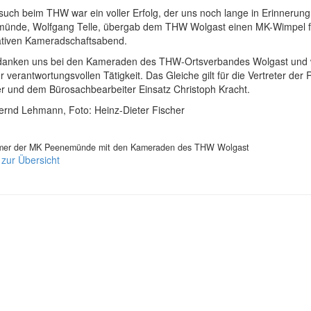
uch beim THW war ein voller Erfolg, der uns noch lange in Erinnerung
ünde, Wolfgang Telle, übergab dem THW Wolgast einen MK-Wimpel für 
ativen Kameradschaftsabend.
danken uns bei den Kameraden des THW-Ortsverbandes Wolgast und wü
er verantwortungsvollen Tätigkeit. Das Gleiche gilt für die Vertreter der 
er und dem Bürosachbearbeiter Einsatz Christoph Kracht.
Bernd Lehmann, Foto: Heinz-Dieter Fischer
mer der MK Peenemünde mit den Kameraden des THW Wolgast
 zur Übersicht