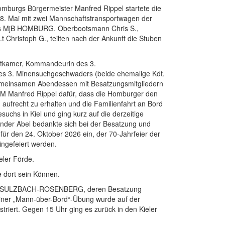
omburgs Bürgermeister Manfred Rippel startete die
. Mai mit zwei Mannschaftstransportwagen der
 das MjB HOMBURG. Oberbootsmann Chris S.,
 Christoph G., teilten nach der Ankunft die Stuben
uttkamer, Kommandeurin des 3.
des 3. Minensuchgeschwaders (beide ehemalige Kdt.
emeinsamen Abendessen mit Besatzungsmitgliedern
BM Manfred Rippel dafür, dass die Homburger den
ufrecht zu erhalten und die Familienfahrt an Bord
uchs in Kiel und ging kurz auf die derzeitige
ender Abel bedankte sich bei der Besatzung und
für den 24. Oktober 2026 ein, der 70-Jahrfeier der
ingefeiert werden.
eler Förde.
e dort sein Können.
 MjB SULZBACH-ROSENBERG, deren Besatzung
 einer „Mann-über-Bord“-Übung wurde auf der
iert. Gegen 15 Uhr ging es zurück in den Kieler