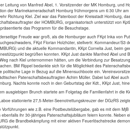
der Leitung von Manfred Abel, 1. Vorsitzender der MK Homburg, und H
tion der Marinekameradschaft Homburg frühmorgens um 6:30 Uhr am 8
ehr Richtung Kiel. Ziel war das Patenboot der Kreisstadt Homburg,
haftsbeauftragter der HOMBURG, organisatorisch unterstützt von KptLt
 präsentierte das Programm für die Besuchstage.
iderseitige Freude war groß, als die Homburger auch FKpt Inka von P
uchgeschwaders, FKpt Florian Holzhüter, stellvertr. Kommandeur/S3 
MBURG) und die aktuelle Kommandantin, KKpt Cornelia Just, beim g
inestützpunkt begrüßen konnten. KKpt Just dankte Manfred Abel und 
 Weg nach Kiel unternommen hätten, um die Verbindung zur Besatzung a
chen. BM Rippel bedankte sich für die Möglichkeit des Patenschaftsbes
 politische Lage in Bezug auf die Minensuchboote ein. Vereinsvorsitz
dtischen Patenschaftsbeauftragten Achim Müller. Dabei lud Abel auch 
burg. Nachts konnte noch in den Geburtstag der Kdt., KKpt Just, hine
em ausgiebigen Brunch startete am Folgetag die Familienfahrt in die Ki
 Laboe stationierte 27,5-Meter-Seenotrettungskreuzer der DGzRS zeigt
e Vorführungen wie z.B. eine Postbeutelübergabe, gab es mit dem
h ebenfalls ihr 30-jähriges Patenschaftsjubiläum feiern konnte. Neben
G die Brandbekämpfung mit einer aktiven Feuerlöschstrecke demonstr
stützpunkt.