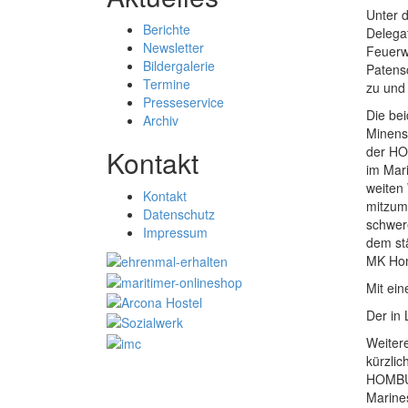
Unter 
Berichte
Delega
Newsletter
Feuerw
Bildergalerie
Patensc
Termine
zu und
Presseservice
Die be
Archiv
Minens
der HO
Kontakt
im Mar
weiten
Kontakt
mitzuma
Datenschutz
schwere
Impressum
dem stä
MK Hom
Mit ein
Der in
Weiter
kürzlic
HOMBUR
Marine