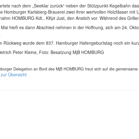
artete nach dem „Seeklar zurück“ neben der Stützpunkt-Kegelbahn das 
ie Homburger Karlsberg-Brauerei zwei ihrer wertvollen Holzfässer mit Ur
 nahm HOMBURG Kdt., KKpt Just, den Anstich vor. Während des Grill
 Mai hieß es dann Abschied nehmen in der Hoffnung, sich am 24. Oktob
.
m Rückweg wurde dem 837. Hamburger Hafengeburtstag noch ein kurze
Dietrich Peter Kleine, Foto: Besatzung MjB HOMBURG
burger Delegation an Bord des MjB HOMBURG freut sich auf die gemeinsame Fa
 zur Übersicht