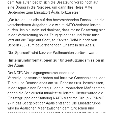
dem Auslaufen begibt sich die Besatzung vorab noch auf
eine Übung in die Nordsee, um dann ihre Reise Mitte
September zum Einsatzort Ägäis fortzusetzen.
„Wir freuen uns alle auf den bevorstehenden Einsatz und die
verschiedenen Aufgaben, die wir im NATO-Verband leisten
dürfen. Ich bin stolz und dankbar, dass meine Besatzung sich
in der Vorbereitung so ins Zeug gelegt hat und freue mich
jetzt auf die Tage auf See“, so Kapitän Rolf-Heinrich von
Bebern (55) zum bevorstehenden Einsatz in der Ägäis.
Die „Spessart“ wird kurz vor Weihnachten zurückerwartet.
Hintergrundinformationen
zur Unterstützungsmission in
der Ägäis
Die NATO-Verteidigungsministerinnen und
Verteidigungsminister haben auf Initiative Griechenlands, der
Türkei und Deutschlands am 10. Februar 2016 beschlossen,
in der Ägäis einen Beitrag zu den europäischen Maßnahmen
gegen die Schleuserkriminalität zu leisten. Hierfür wurde die
Einsatzgruppe der Standing NATO-Maritime Group 2 (SNMG
2) in das Seegebiet der Ägäis entsandt. Die Einsatzgruppe
wird im Ägäischen Meer zwischen dem türkischen und
griechischen Festland eingesetzt. Derzeit besteht sie aus vier