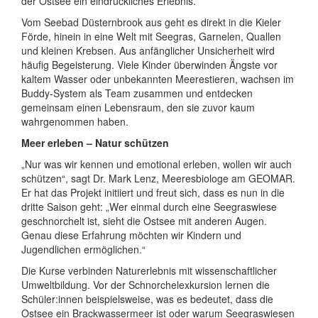
der Ostsee ein eindrückliches Erlebnis.
Vom Seebad Düsternbrook aus geht es direkt in die Kieler
Förde, hinein in eine Welt mit Seegras, Garnelen, Quallen
und kleinen Krebsen. Aus anfänglicher Unsicherheit wird
häufig Begeisterung. Viele Kinder überwinden Ängste vor
kaltem Wasser oder unbekannten Meerestieren, wachsen im
Buddy-System als Team zusammen und entdecken
gemeinsam einen Lebensraum, den sie zuvor kaum
wahrgenommen haben.
Meer erleben – Natur schützen
„Nur was wir kennen und emotional erleben, wollen wir auch
schützen“, sagt Dr. Mark Lenz, Meeresbiologe am GEOMAR.
Er hat das Projekt initiiert und freut sich, dass es nun in die
dritte Saison geht: „Wer einmal durch eine Seegraswiese
geschnorchelt ist, sieht die Ostsee mit anderen Augen.
Genau diese Erfahrung möchten wir Kindern und
Jugendlichen ermöglichen.“
Die Kurse verbinden Naturerlebnis mit wissenschaftlicher
Umweltbildung. Vor der Schnorchelexkursion lernen die
Schüler:innen beispielsweise, was es bedeutet, dass die
Ostsee ein Brackwassermeer ist oder warum Seegraswiesen