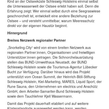
Kind an der Ostseeküste Schleswig-Holsteins einmal selbst
die Unterwasserwelt der Ostsee erlebt haben soll. Denn die
Erfahrung zeigt: Wer einmal selbst durch eine Seegraswiese
geschnorchelt ist, entwickelt eine andere Beziehung zur
Ostsee – und versteht unmittelbar, warum Meeresschutz
direkt vor der eigenen Haustür beginnt.
Hintergrund
Breites Netzwerk regionaler Partner
„Snorkeling.City“ wird von einem breiten Netzwerk aus
regionalen Partner:innen, Organisationen und freiwilligen
Unterstützer:innen getragen. Die Schnorchelausrüstung
stellen das BUND-Umwelthaus Neustadt, der BUND
Schleswig-Holstein sowie die Tourismus-Agentur Lübecker
Bucht zur Verfügung. Darüber hinaus wird das Projekt
unterstützt vom Ocean Summit, der Heinrich-Böll-Stiftung
Schleswig-Holstein, Kiel-Marketing, MARES, Liquid Sport, der
Rune Sauna, den Unternehmen sm electrics und Anschütz
GmbH, dem Arbeiter-Samariter-Bund Schleswig-Holstein
sowie dem Tauchlehrer Kjell Wassermann.
Damit das Projekt dauerhaft etabliert und auf weitere
Küstenstandorte ausgeweitet werden kann, werden