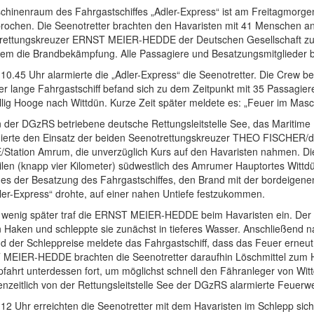
chinenraum des Fahrgastschiffes „Adler-Express“ ist am Freitagmorg
rochen. Die Seenotretter brachten den Havaristen mit 41 Menschen an
rettungskreuzer ERNST MEIER-HEDDE der Deutschen Gesellschaft zur 
em die Brandbekämpfung. Alle Passagiere und Besatzungsmitglieder bl
0.45 Uhr alarmierte die „Adler-Express“ die Seenotretter. Die Crew b
er lange Fahrgastschiff befand sich zu dem Zeitpunkt mit 35 Passagi
llig Hooge nach Wittdün. Kurze Zeit später meldete es: „Feuer im Mas
n der DGzRS betriebene deutsche Rettungsleitstelle See, das Mariti
nierte den Einsatz der beiden Seenotrettungskreuzer THEO FISCHER/
Station Amrum, die unverzüglich Kurs auf den Havaristen nahmen. Die 
len (knapp vier Kilometer) südwestlich des Amrumer Hauptortes Wittdü
 es der Besatzung des Fahrgastschiffes, den Brand mit der bordeigene
ler-Express“ drohte, auf einer nahen Untiefe festzukommen.
s wenig später traf die ERNST MEIER-HEDDE beim Havaristen ein. Der 
n Haken und schleppte sie zunächst in tieferes Wasser. Anschließend 
d der Schleppreise meldete das Fahrgastschiff, dass das Feuer erneu
MEIER-HEDDE brachten die Seenotretter daraufhin Löschmittel zum Ha
fahrt unterdessen fort, um möglichst schnell den Fähranleger von Witt
nzeitlich von der Rettungsleitstelle See der DGzRS alarmierte Feuerwe
12 Uhr erreichten die Seenotretter mit dem Havaristen im Schlepp sich