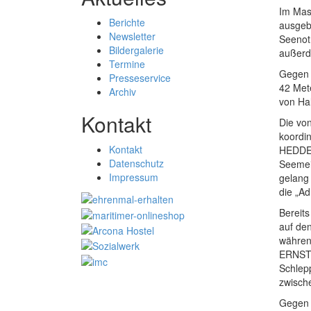
Im Mas
Berichte
ausgeb
Newsletter
Seenot
Bildergalerie
außerd
Termine
Gegen 1
Presseservice
42 Met
Archiv
von Ha
Kontakt
Die vo
koordi
Kontakt
HEDDE/
Datenschutz
Seemei
Impressum
gelang
die „Ad
Bereit
auf de
währen
ERNST 
Schlepp
zwische
Gegen 