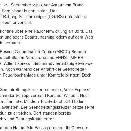
en, 29. September 2023, vor Amrum ein Brand
 Bord sicher in den Hafen. Der
Rettung Schiffbrüchiger (DGzRS) unterstützte
ieben unverletzt.
erichtete über eine Rauchentwicklung an Bord. Das
eren und sechs Besatzungsmitgliedern auf dem Weg
chinenraum“.
me Rescue Co-ordination Centre (MRCC) Bremen
derzeit Station Nordstrand und ERNST MEIER-
„Adler-Express“ trieb manövrierunfähig etwa zwei
n. Noch während der Anfahrt der Seenotretter
n Feuerlöschanlage unter Kontrolle bringen. Doch
Seenotrettungskreuzer nahm die „Adler-Express“
nahm der Schleppverband Kurs auf Wittdün. Noch
t aufflammte. Mit dem Tochterboot LOTTE der
varisten. Der Seenotrettungskreuzer setzte seine
dün zu erreichen. Dort standen bereits
hr- und Rettungskräfte bereit.
er den Hafen. Alle Passagiere und die Crew der