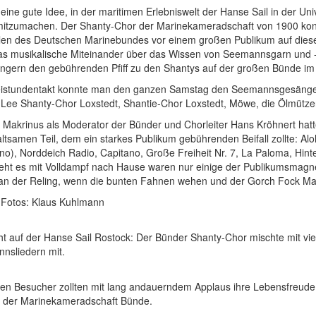
eine gute Idee, in der maritimen Erlebniswelt der Hanse Sail in der U
mitzumachen. Der Shanty-Chor der Marinekameradschaft von 1900 konn
len des Deutschen Marinebundes vor einem großen Publikum auf diese
as musikalische Miteinander über das Wissen von Seemannsgarn und -K
ngern den gebührenden Pfiff zu den Shantys auf der großen Bünde im
istundentakt konnte man den ganzen Samstag den Seemannsgesängen z
 Lee Shanty-Chor Loxstedt, Shantie-Chor Loxstedt, Möwe, die Ölmütz
Makrinus als Moderator der Bünder und Chorleiter Hans Kröhnert hatten
ltsamen Teil, dem ein starkes Publikum gebührenden Beifall zollte: Al
no), Norddeich Radio, Capitano, Große Freiheit Nr. 7, La Paloma, Hin
eht es mit Volldampf nach Hause waren nur einige der Publikumsmagne
an der Reling, wenn die bunten Fahnen wehen und der Gorch Fock Mars
. Fotos: Klaus Kuhlmann
ht auf der Hanse Sail Rostock: Der Bünder Shanty-Chor mischte mit vi
nsliedern mit.
elen Besucher zollten mit lang andauerndem Applaus ihre Lebensfreude
 der Marinekameradschaft Bünde.