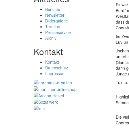
Es war 
Berichte
Bord“ 
Newsletter
Westfa
Bildergalerie
dass d
Termine
Chorsä
Presseservice
Im Zwe
Archiv
Luv un
Kontakt
Jochen 
unterha
Kontakt
(Santia
Datenschutz
dann g
Impressum
Junge 
Text u
Highlig
Seeman
Die vi
Chores