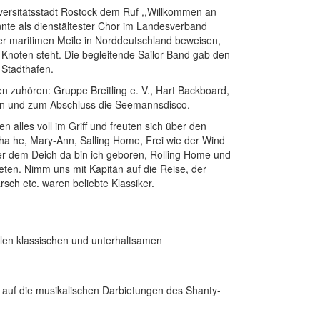
niversitätsstadt Rostock dem Ruf ,,Willkommen an
te als dienstältester Chor im Landesverband
r maritimen Meile in Norddeutschland beweisen,
noten steht. Die begleitende Sailor-Band gab den
 Stadthafen.
uhören: Gruppe Breitling e. V., Hart Backboard,
en und zum Abschluss die Seemannsdisco.
 alles voll im Griff und freuten sich über den
oha he, Mary-Ann, Salling Home, Frei wie der Wind
ter dem Deich da bin ich geboren, Rolling Home und
ten. Nimm uns mit Kapitän auf die Reise, der
ch etc. waren beliebte Klassiker.
elen klassischen und unterhaltsamen
 auf die musikalischen Darbietungen des Shanty-