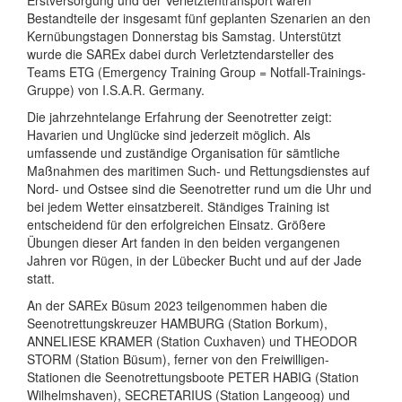
Bestandteile der insgesamt fünf geplanten Szenarien an den
Kernübungstagen Donnerstag bis Samstag. Unterstützt
wurde die SAREx dabei durch Verletztendarsteller des
Teams ETG (Emergency Training Group = Notfall-Trainings-
Gruppe) von I.S.A.R. Germany.
Die jahrzehntelange Erfahrung der Seenotretter zeigt:
Havarien und Unglücke sind jederzeit möglich. Als
umfassende und zuständige Organisation für sämtliche
Maßnahmen des maritimen Such- und Rettungsdienstes auf
Nord- und Ostsee sind die Seenotretter rund um die Uhr und
bei jedem Wetter einsatzbereit. Ständiges Training ist
entscheidend für den erfolgreichen Einsatz. Größere
Übungen dieser Art fanden in den beiden vergangenen
Jahren vor Rügen, in der Lübecker Bucht und auf der Jade
statt.
An der SAREx Büsum 2023 teilgenommen haben die
Seenotrettungskreuzer HAMBURG (Station Borkum),
ANNELIESE KRAMER (Station Cuxhaven) und THEODOR
STORM (Station Büsum), ferner von den Freiwilligen-
Stationen die Seenotrettungsboote PETER HABIG (Station
Wilhelmshaven), SECRETARIUS (Station Langeoog) und