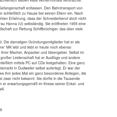
Gefangenschaft entlassen. Den Bahntransport von
 schließlich zu Hause bei seinen Eltern ein. Nach
chten Erfahrung, dass der Schneiderberuf doch nicht
frau Hanna (U) selbständig. Sie eröffneten 1955 eine
schaft zur Rettung Schiffbrüchiger, das über viele
d. Die damaligen Gründungsmitglieder hat er als
eine“ MK lebt und liebt er heute noch ebenso
er ihrer Macher, Anpacker und Ideengeber. Selbst im
t großer Leidenschaft hat er Ausflüge und andere
ießlich mittels PC auf CDs festgehalten. Eine ganz
tsmarkt in Dudweiler selbst auferlegt. Er war der
 es ihm jedes Mal ein ganz besonderes Anliegen, die
t zwar nicht bekannt. Sie dürfte in die Tausende
den er erwartungsgemäß im Kreise seiner Enkel- und
ll.
ft