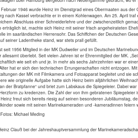
 Februar 1946 wurde Heinz im Dienstgrad eines Obermaaten aus der 
 nach Kassel verbrachte er in einem Kohlenwagen. Am 25. April traf er
reichem Abschluss einer Schneiderlehre und der zwischenzeitlich gema
 erträglich ist, machte sich Heinz mit seiner frisch angeheirateten Ehe
lle im saarländischen Herrensohr. Das Schiffchen der Deutschen Gesell
uf seiner Ladentheke stand, war stets prall gefüllt.
st seit 1956 Mitglied in der MK Dudweiler und im Deutschen Marinebun
r allesamt überlebt. Seit vielen Jahren ist er Ehrenmitglied der MK. „S
chaftlich wie seit eh und je. In mehr als sechs Jahrzehnten war er ein
lter hat er sich den technischen Errungenschaften nicht entzogen. Mi
altungen der MK mit Filmkamera und Fotoapparat begleitet und sie schl
re wie originelle Aufgabe hatte sich Heinz beim alljährlichen Weihnach
an der Bratpfanne“ und briet zum Labskaus die Spiegeleier. Dabei war
 Herzform zu kredenzen. Die Zahl der von ihm gebratenen Spiegeleier is
Heinz freut sich bereits riesig auf seinen besonderen Jubiläumstag, 
lkinder sowie mit seinen Marinekameraden und -kameradinnen feiern wi
. Fotos: Michael Meding
Heinz Clauß bei der Jahreshauptversammlung der Marinekameradscha