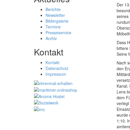
Der 13
Berichte
besond
Newsletter
seines 
Bildergalerie
rundum 
Termine
Obersc
Presseservice
Möbelh
Archiv
Dass He
bittere
Kontakt
Seine f
Kontakt
Nach se
Datenschutz
den Erz
Impressum
Militär
verset
Kanal. 
Lens be
dem Füh
verlegt
Einsatz
wurde 
1:10. 
amtier