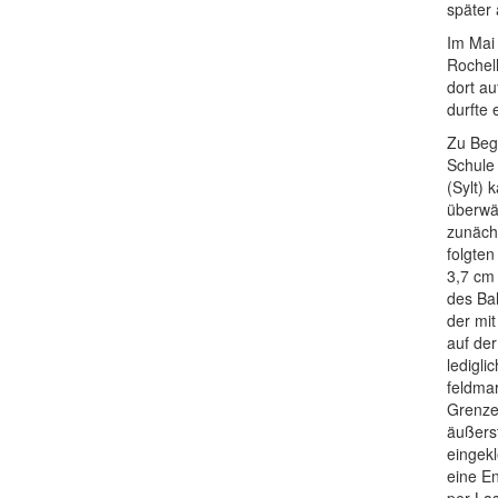
später
Im Mai
Rochel
dort au
durfte 
Zu Begi
Schule 
(Sylt) 
überwä
zunäch
folgte
3,7 cm
des Ba
der mit
auf der
ledigli
feldma
Grenze
äußers
eingek
eine En
per La