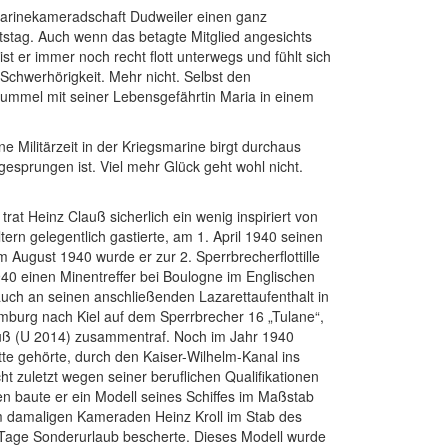
Marinekameradschaft Dudweiler einen ganz
stag. Auch wenn das betagte Mitglied angesichts
st er immer noch recht flott unterwegs und fühlt sich
Schwerhörigkeit. Mehr nicht. Selbst den
ummel mit seiner Lebensgefährtin Maria in einem
.
 Militärzeit in der Kriegsmarine birgt durchaus
gesprungen ist. Viel mehr Glück geht wohl nicht.
at Heinz Clauß sicherlich ein wenig inspiriert von
ern gelegentlich gastierte, am 1. April 1940 seinen
m August 1940 wurde er zur 2. Sperrbrecherflottille
40 einen Minentreffer bei Boulogne im Englischen
s auch an seinen anschließenden Lazarettaufenthalt in
Hamburg nach Kiel auf dem Sperrbrecher 16 „Tulane“,
lauß (U 2014) zusammentraf. Noch im Jahr 1940
tte gehörte, durch den Kaiser-Wilhelm-Kanal ins
cht zuletzt wegen seiner beruflichen Qualifikationen
n baute er ein Modell seines Schiffes im Maßstab
em damaligen Kameraden Heinz Kroll im Stab des
 Tage Sonderurlaub bescherte. Dieses Modell wurde