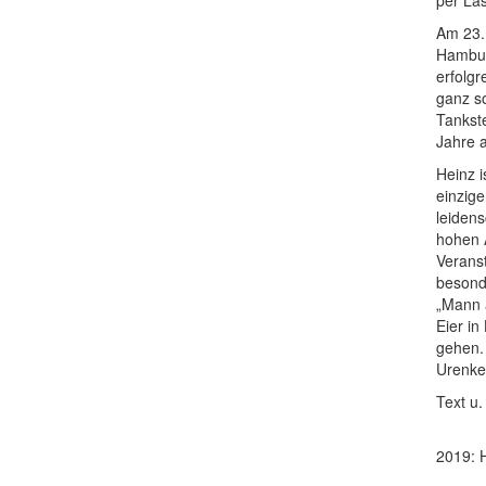
Am 23.
Hamburg
erfolg
ganz so
Tankste
Jahre a
Heinz i
einzige
leidens
hohen A
Veranst
besonde
„Mann 
Eier in
gehen. 
Urenke
Text u
2019: 