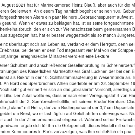
. August 2021 hat für Marinekamerad Heinz Clauß, aber auch für die 
eren Stellenwert. An diesem Tag nämlich begeht er seinen 100. Geburt
fortgeschrittenen Alters ein paar kleinere „Gebrauchsspuren“ aufweist, i
gesund. Wenn er etwas zu beklagen hat, ist es seine fortgeschrittene 
henkelhalsbruch, den er sich zur Weihnachtszeit beim gemeinsamen B
aus zugezogen hat, hat er besser weggesteckt als so manch Jüngerer
inz überhaupt noch am Leben ist, verdankt er dem Herrgott, denn seine
 Erlebnisse, bei denen er dem Tod insgesamt vier Mal von der Schippe 
ünfjährige, ereignisreiche Militärzeit vierdient eine Lektüre.
iner Schulzeit und anschließender Gesellenprüfung im Schreinerberuf tr
ählungen des Kaiserlichen Marineoffiziers Graf Luckner, der bei den Elt
dienst als Rekrut in der 10. Schiffsstammabteilung in Wesermünde an. I
zt. An Bord des Sperrbrechers Athen überlebte er am 22. September 19
Noch sehr gut erinnert er sich an das „abrasierte“ Vorschiff, allerding
i Lille. Der Zufall wollte es, dass er nach einer Verlegungsfahrt von 
rerschiff der 2. Sperrbrecherflottille, mit seinem Bruder Bernhard C
 die „Tulane“ mit Heinz, der zum Bedienpersonal der 3,7 cm Doppellafe
gebiet um Brest, wo er fast täglich auf Geleitfahrten unterwegs war. Ni
er auch in der Zimmermannslast eingesetzt. Während seiner Freiwache
Irgendwann ergab sich für ihn die Gelegenheit, dieses Modell mit sein
enden Kommodores in Paris vorzuzeigen, was ihm schließlich ein paar