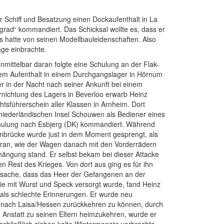
 Schiff und Besatzung einen Dockaufenthalt in La
rad“ kommandiert. Das Schicksal wollte es, dass er
is hatte von seinen Modellbauleidenschaften. Also
age einbrachte.
mittelbar daran folgte eine Schulung an der Flak-
inem Aufenthalt in einem Durchgangslager in Hörnum
er in der Nacht nach seiner Ankunft bei einem
rnichtung des Lagers in Beverloo erwarb Heinz
führerschein aller Klassen in Arnheim. Dort
 niederländischen Insel Schouwen als Bediener eines
ulung nach Esbjerg (DK) kommandiert. Während
hnbrücke wurde just in dem Moment gesprengt, als
 daran, wie der Wagen danach mit den Vorderrädern
hängung stand. Er selbst bekam bei dieser Attacke
n Rest des Krieges. Von dort aus ging es für ihn
tsache, dass das Heer der Gefangenen an der
 mit Wurst und Speck versorgt wurde, fand Heinz
als schlechte Erinnerungen. Er wurde neu
d nach Laisa/Hessen zurückkehren zu können, durch
. Anstatt zu seinen Eltern heimzukehren, wurde er
ließlich sieben kalte Wintermonate verbrachte.