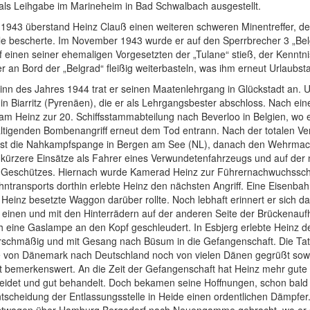
 als Leihgabe im Marineheim in Bad Schwalbach ausgestellt.
 1943 überstand Heinz Clauß einen weiteren schweren Minentreffer, der
le bescherte. Im November 1943 wurde er auf den Sperrbrecher 3 „Belg
f einen seiner ehemaligen Vorgesetzten der „Tulane“ stieß, der Kenntn
er an Bord der „Belgrad“ fleißig weiterbasteln, was ihm erneut Urlaubst
nn des Jahres 1944 trat er seinen Maatenlehrgang in Glückstadt an. Un
in Biarritz (Pyrenäen), die er als Lehrgangsbester abschloss. Nach e
kam Heinz zur 20. Schiffsstammabteilung nach Beverloo in Belgien, wo 
ltigenden Bombenangriff erneut dem Tod entrann. Nach der totalen Ve
st die Nahkampfspange in Bergen am See (NL), danach den Wehrmachts
n kürzere Einsätze als Fahrer eines Verwundetenfahrzeugs und auf der
 Geschützes. Hiernach wurde Kamerad Heinz zur Führernachwuchssch
hntransports dorthin erlebte Heinz den nächsten Angriff. Eine Eisenba
 Heinz besetzte Waggon darüber rollte. Noch lebhaft erinnert er sich
 einen und mit den Hinterrädern auf der anderen Seite der Brückenauf
ch eine Gaslampe an den Kopf geschleudert. In Esbjerg erlebte Heinz de
rschmäßig und mit Gesang nach Büsum in die Gefangenschaft. Die Ta
 von Dänemark nach Deutschland noch von vielen Dänen gegrüßt sowie
t bemerkenswert. An die Zeit der Gefangenschaft hat Heinz mehr gute 
leidet und gut behandelt. Doch bekamen seine Hoffnungen, schon bal
tscheidung der Entlassungsstelle in Heide einen ordentlichen Dämpfer
stwagen über Hamburg Bergedorf nach Neuengamme gebracht, wo er sch