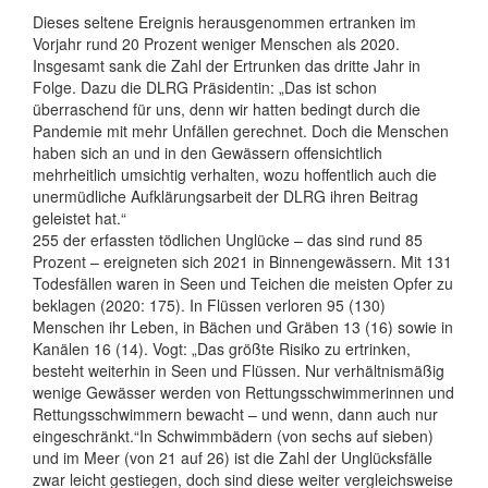
Dieses seltene Ereignis herausgenommen ertranken im
Vorjahr rund 20 Prozent weniger Menschen als 2020.
Insgesamt sank die Zahl der Ertrunken das dritte Jahr in
Folge. Dazu die DLRG Präsidentin: „Das ist schon
überraschend für uns, denn wir hatten bedingt durch die
Pandemie mit mehr Unfällen gerechnet. Doch die Menschen
haben sich an und in den Gewässern offensichtlich
mehrheitlich umsichtig verhalten, wozu hoffentlich auch die
unermüdliche Aufklärungsarbeit der DLRG ihren Beitrag
geleistet hat.“
255 der erfassten tödlichen Unglücke – das sind rund 85
Prozent – ereigneten sich 2021 in Binnengewässern. Mit 131
Todesfällen waren in Seen und Teichen die meisten Opfer zu
beklagen (2020: 175). In Flüssen verloren 95 (130)
Menschen ihr Leben, in Bächen und Gräben 13 (16) sowie in
Kanälen 16 (14). Vogt: „Das größte Risiko zu ertrinken,
besteht weiterhin in Seen und Flüssen. Nur verhältnismäßig
wenige Gewässer werden von Rettungsschwimmerinnen und
Rettungsschwimmern bewacht – und wenn, dann auch nur
eingeschränkt.“In Schwimmbädern (von sechs auf sieben)
und im Meer (von 21 auf 26) ist die Zahl der Unglücksfälle
zwar leicht gestiegen, doch sind diese weiter vergleichsweise