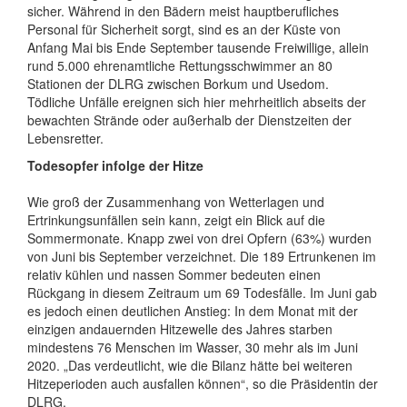
sicher. Während in den Bädern meist hauptberufliches
Personal für Sicherheit sorgt, sind es an der Küste von
Anfang Mai bis Ende September tausende Freiwillige, allein
rund 5.000 ehrenamtliche Rettungsschwimmer an 80
Stationen der DLRG zwischen Borkum und Usedom.
Tödliche Unfälle ereignen sich hier mehrheitlich abseits der
bewachten Strände oder außerhalb der Dienstzeiten der
Lebensretter.
Todesopfer infolge der Hitze
Wie groß der Zusammenhang von Wetterlagen und
Ertrinkungsunfällen sein kann, zeigt ein Blick auf die
Sommermonate. Knapp zwei von drei Opfern (63%) wurden
von Juni bis September verzeichnet. Die 189 Ertrunkenen im
relativ kühlen und nassen Sommer bedeuten einen
Rückgang in diesem Zeitraum um 69 Todesfälle. Im Juni gab
es jedoch einen deutlichen Anstieg: In dem Monat mit der
einzigen andauernden Hitzewelle des Jahres starben
mindestens 76 Menschen im Wasser, 30 mehr als im Juni
2020. „Das verdeutlicht, wie die Bilanz hätte bei weiteren
Hitzeperioden auch ausfallen können“, so die Präsidentin der
DLRG.