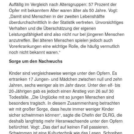
Auffällig im Vergleich nach Altersgruppen: 57 Prozent der
Opfer mit bekanntem Alter waren älter als 50 Jahre. Vogt:
„Damit sind Menschen in der zweiten Lebenshälfte
überdurchschnittlich in der Statistik vertreten. Unvorsichtiges
Verhalten und die Überschätzung der eigenen
Leistungsfähigkeit sind also nicht nur bei jüngeren Menschen
anzutreffen. Bei älteren Menschen spielen jedoch auch
Vorerkrankungen eine wichtige Rolle, die häufig vermutlich
noch nicht bekannt waren.“
Sorge um den Nachwuchs
Kinder sind vergleichsweise wenige unter den Opfern. Es
ertranken 17 Jungen- und Mädchen zwischen null und zehn
Jahren, sechs weniger als im Jahr davor. Unter den elf- bis
20-Jährigen gab es jedoch einen Anstieg von 26 auf 30
Todesfälle. „Die Unglücke mit so jungen Menschen sind
besonders tragisch. In diesem Zusammenhang betrachten
wir mit großer Sorge, dass heute immer weniger Kinder
sicher schwimmen können“, sagte die Chefin der DLRG, die
deshalb langfristig mehr Heranwachsende unter den Opfern
befürchtet. Vogt: „Das darf auf keinen Fall passieren.
Schwimmen ist eine Kulturtechnik wie das Lesen, Schreiben