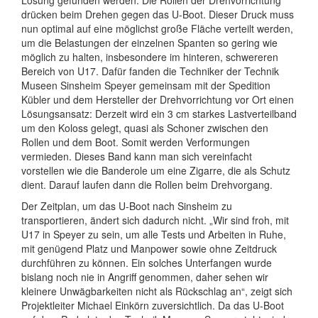
drücken beim Drehen gegen das U-Boot. Dieser Druck muss
nun optimal auf eine möglichst große Fläche verteilt werden,
um die Belastungen der einzelnen Spanten so gering wie
möglich zu halten, insbesondere im hinteren, schwereren
Bereich von U17. Dafür fanden die Techniker der Technik
Museen Sinsheim Speyer gemeinsam mit der Spedition
Kübler und dem Hersteller der Drehvorrichtung vor Ort einen
Lösungsansatz: Derzeit wird ein 3 cm starkes Lastverteilband
um den Koloss gelegt, quasi als Schoner zwischen den
Rollen und dem Boot. Somit werden Verformungen
vermieden. Dieses Band kann man sich vereinfacht
vorstellen wie die Banderole um eine Zigarre, die als Schutz
dient. Darauf laufen dann die Rollen beim Drehvorgang.
Der Zeitplan, um das U-Boot nach Sinsheim zu
transportieren, ändert sich dadurch nicht. „Wir sind froh, mit
U17 in Speyer zu sein, um alle Tests und Arbeiten in Ruhe,
mit genügend Platz und Manpower sowie ohne Zeitdruck
durchführen zu können. Ein solches Unterfangen wurde
bislang noch nie in Angriff genommen, daher sehen wir
kleinere Unwägbarkeiten nicht als Rückschlag an“, zeigt sich
Projektleiter Michael Einkörn zuversichtlich. Da das U-Boot