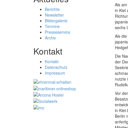
Als am
Berichte
in Kiel
Newsletter
Richtu
Bildergalerie
japani
Termine
sechs 
Presseservice
Als di
Archiv
japani
Hedgeh
Kontakt
Die Na
Kontakt
der Deu
Datenschutz
Seekrie
Impressum
schmac
nutzte 
Rudelka
Vor der
Besatz
entwic
in Kiel
Berlin
anfert
Mitglie