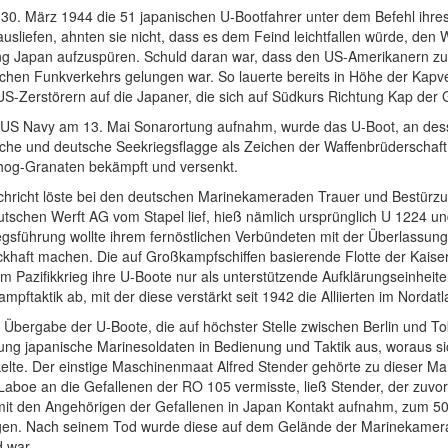
 30. März 1944 die 51 japanischen U-Bootfahrer unter dem Befehl ihre
 ausliefen, ahnten sie nicht, dass es dem Feind leichtfallen würde, d
ng Japan aufzuspüren. Schuld daran war, dass den US-Amerikanern zu 
schen Funkverkehrs gelungen war. So lauerte bereits in Höhe der Kapv
US-Zerstörern auf die Japaner, die sich auf Südkurs Richtung Kap der
e US Navy am 13. Mai Sonarortung aufnahm, wurde das U-Boot, an de
sche und deutsche Seekriegsflagge als Zeichen der Waffenbrüderschaft
og-Granaten bekämpft und versenkt.
chricht löste bei den deutschen Marinekameraden Trauer und Bestürzu
tschen Werft AG vom Stapel lief, hieß nämlich ursprünglich U 1224 und w
gsführung wollte ihrem fernöstlichen Verbündeten mit der Überlassung
khaft machen. Die auf Großkampfschiffen basierende Flotte der Kaise
im Pazifikkrieg ihre U-Boote nur als unterstützende Aufklärungseinheite
mpftaktik ab, mit der diese verstärkt seit 1942 die Alliierten im Nordatla
 Übergabe der U-Boote, die auf höchster Stelle zwischen Berlin und Tok
ung japanische Marinesoldaten in Bedienung und Taktik aus, woraus s
kelte. Der einstige Maschinenmaat Alfred Stender gehörte zu dieser 
-Laboe an die Gefallenen der RO 105 vermisste, ließ Stender, der zuvor
 mit den Angehörigen der Gefallenen in Japan Kontakt aufnahm, zum 5
igen. Nach seinem Tod wurde diese auf dem Gelände der Marinekamerads
d war.