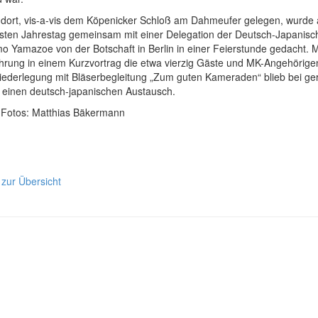
dort, vis-a-vis dem Köpenicker Schloß am Dahmeufer gelegen, wurde 
gsten Jahrestag gemeinsam mit einer Delegation der Deutsch-Japanisch
 Yamazoe von der Botschaft in Berlin in einer Feierstunde gedacht. MK
hrung in einem Kurzvortrag die etwa vierzig Gäste und MK-Angehörige
iederlegung mit Bläserbegleitung „Zum guten Kameraden“ blieb bei ge
r einen deutsch-japanischen Austausch.
. Fotos: Matthias Bäkermann
 zur Übersicht