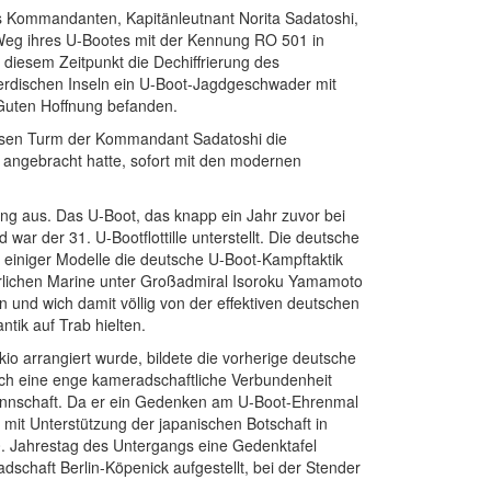
s Kommandanten, Kapitänleutnant Norita Sadatoshi,
en Weg ihres U-Bootes mit der Kennung RO 501 in
diesem Zeitpunkt die Dechiffrierung des
erdischen Inseln ein U-Boot-Jagdgeschwader mit
 Guten Hoffnung befanden.
ssen Turm der Kommandant Sadatoshi die
 angebracht hatte, sofort mit den modernen
ng aus. Das U-Boot, das knapp ein Jahr zuvor bei
ar der 31. U-Bootflottille unterstellt. Die deutsche
 einiger Modelle die deutsche U-Boot-Kampftaktik
rlichen Marine unter Großadmiral Isoroku Yamamoto
n und wich damit völlig von der effektiven deutschen
ntik auf Trab hielten.
io arrangiert wurde, bildete die vorherige deutsche
ich eine enge kameradschaftliche Verbundenheit
Mannschaft. Da er ein Gedenken am U-Boot-Ehrenmal
 mit Unterstützung der japanischen Botschaft in
0. Jahrestag des Untergangs eine Gedenktafel
chaft Berlin-Köpenick aufgestellt, bei der Stender