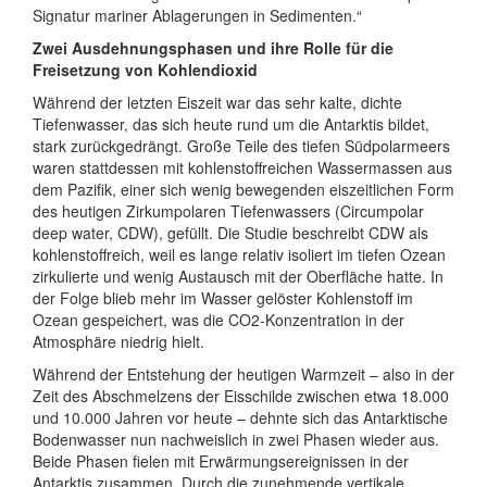
Signatur mariner Ablagerungen in Sedimenten.“
Zwei Ausdehnungsphasen und ihre Rolle für die
Freisetzung von Kohlendioxid
Während der letzten Eiszeit war das sehr kalte, dichte
Tiefenwasser, das sich heute rund um die Antarktis bildet,
stark zurückgedrängt. Große Teile des tiefen Südpolarmeers
waren stattdessen mit kohlenstoffreichen Wassermassen aus
dem Pazifik, einer sich wenig bewegenden eiszeitlichen Form
des heutigen Zirkumpolaren Tiefenwassers (Circumpolar
deep water, CDW), gefüllt. Die Studie beschreibt CDW als
kohlenstoffreich, weil es lange relativ isoliert im tiefen Ozean
zirkulierte und wenig Austausch mit der Oberfläche hatte. In
der Folge blieb mehr im Wasser gelöster Kohlenstoff im
Ozean gespeichert, was die CO2-Konzentration in der
Atmosphäre niedrig hielt.
Während der Entstehung der heutigen Warmzeit – also in der
Zeit des Abschmelzens der Eisschilde zwischen etwa 18.000
und 10.000 Jahren vor heute – dehnte sich das Antarktische
Bodenwasser nun nachweislich in zwei Phasen wieder aus.
Beide Phasen fielen mit Erwärmungsereignissen in der
Antarktis zusammen. Durch die zunehmende vertikale