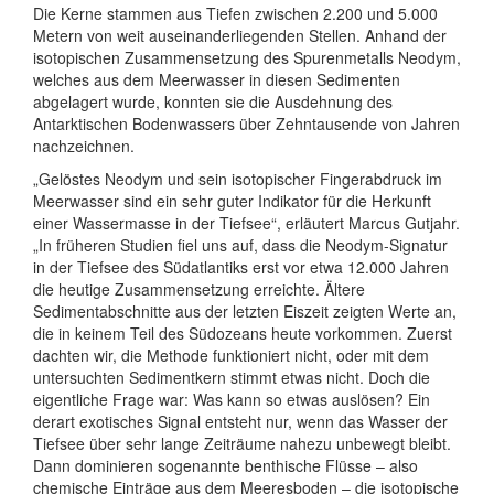
Die Kerne stammen aus Tiefen zwischen 2.200 und 5.000
Metern von weit auseinanderliegenden Stellen. Anhand der
isotopischen Zusammensetzung des Spurenmetalls Neodym,
welches aus dem Meerwasser in diesen Sedimenten
abgelagert wurde, konnten sie die Ausdehnung des
Antarktischen Bodenwassers über Zehntausende von Jahren
nachzeichnen.
„Gelöstes Neodym und sein isotopischer Fingerabdruck im
Meerwasser sind ein sehr guter Indikator für die Herkunft
einer Wassermasse in der Tiefsee“, erläutert Marcus Gutjahr.
„In früheren Studien fiel uns auf, dass die Neodym-Signatur
in der Tiefsee des Südatlantiks erst vor etwa 12.000 Jahren
die heutige Zusammensetzung erreichte. Ältere
Sedimentabschnitte aus der letzten Eiszeit zeigten Werte an,
die in keinem Teil des Südozeans heute vorkommen. Zuerst
dachten wir, die Methode funktioniert nicht, oder mit dem
untersuchten Sedimentkern stimmt etwas nicht. Doch die
eigentliche Frage war: Was kann so etwas auslösen? Ein
derart exotisches Signal entsteht nur, wenn das Wasser der
Tiefsee über sehr lange Zeiträume nahezu unbewegt bleibt.
Dann dominieren sogenannte benthische Flüsse – also
chemische Einträge aus dem Meeresboden – die isotopische