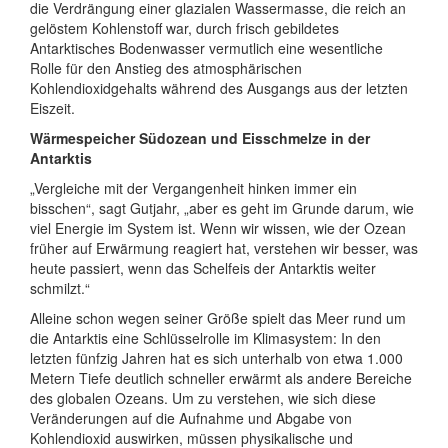
die Verdrängung einer glazialen Wassermasse, die reich an
gelöstem Kohlenstoff war, durch frisch gebildetes
Antarktisches Bodenwasser vermutlich eine wesentliche
Rolle für den Anstieg des atmosphärischen
Kohlendioxidgehalts während des Ausgangs aus der letzten
Eiszeit.
Wärmespeicher Südozean und Eisschmelze in der
Antarktis
„Vergleiche mit der Vergangenheit hinken immer ein
bisschen“, sagt Gutjahr, „aber es geht im Grunde darum, wie
viel Energie im System ist. Wenn wir wissen, wie der Ozean
früher auf Erwärmung reagiert hat, verstehen wir besser, was
heute passiert, wenn das Schelfeis der Antarktis weiter
schmilzt.“
Alleine schon wegen seiner Größe spielt das Meer rund um
die Antarktis eine Schlüsselrolle im Klimasystem: In den
letzten fünfzig Jahren hat es sich unterhalb von etwa 1.000
Metern Tiefe deutlich schneller erwärmt als andere Bereiche
des globalen Ozeans. Um zu verstehen, wie sich diese
Veränderungen auf die Aufnahme und Abgabe von
Kohlendioxid auswirken, müssen physikalische und