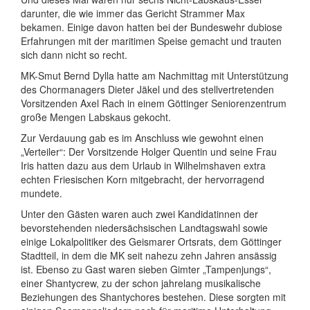
darunter, die wie immer das Gericht Strammer Max
bekamen. Einige davon hatten bei der Bundeswehr dubiose
Erfahrungen mit der maritimen Speise gemacht und trauten
sich dann nicht so recht.
MK-Smut Bernd Dylla hatte am Nachmittag mit Unterstützung
des Chormanagers Dieter Jäkel und des stellvertretenden
Vorsitzenden Axel Rach in einem Göttinger Seniorenzentrum
große Mengen Labskaus gekocht.
Zur Verdauung gab es im Anschluss wie gewohnt einen
„Verteiler“: Der Vorsitzende Holger Quentin und seine Frau
Iris hatten dazu aus dem Urlaub in Wilhelmshaven extra
echten Friesischen Korn mitgebracht, der hervorragend
mundete.
Unter den Gästen waren auch zwei Kandidatinnen der
bevorstehenden niedersächsischen Landtagswahl sowie
einige Lokalpolitiker des Geismarer Ortsrats, dem Göttinger
Stadtteil, in dem die MK seit nahezu zehn Jahren ansässig
ist. Ebenso zu Gast waren sieben Gimter „Tampenjungs“,
einer Shantycrew, zu der schon jahrelang musikalische
Beziehungen des Shantychores bestehen. Diese sorgten mit