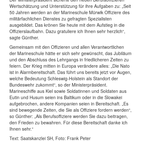
Wertschätzung und Unterstützung für ihre Aufgaben zu: „Seit
50 Jahren werden an der Marineschule Mürwik Offiziere des
militärfachlichen Dienstes zu gefragten Spezialisten
ausgebildet. Das krönen Sie heute mit dem Aufstieg in die
Offizierslaufbahn. Dazu gratuliere ich Ihnen sehr herzlich“,
sagte Günther.
Gemeinsam mit den Offizieren und allen Verantwortlichen
der Marineschule hätte er sich sehr gewünscht, das Jubiläum
und den Abschluss des Lehrgangs in friedlicheren Zeiten zu
feiern. Der Krieg mitten in Europa verändere alles: „Die Nato
ist in Alarmbereitschaft. Das führt uns bereits jetzt vor Augen,
welche Bedeutung Schleswig-Holstein als Standort der
Bundeswehr zukommt“, so der Ministerpräsident.
Marineschiffe aus Kiel sowie Soldatinnen und Soldaten aus
Eutin und Husum seien ins Baltikum oder in die Slowakei
aufgebrochen, andere Kompanien seien in Bereitschaft. „Es
sind bewegende Zeiten, die Sie als Offiziere fordern werden“,
so Günther: „Als Berufsoffiziere werden Sie dazu beitragen,
den Frieden zu bewahren. Für diese Bereitschaft danke ich
Ihnen sehr.“
Text: Saatskanzlei SH, Foto: Frank Peter