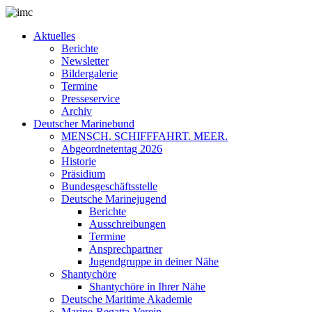
Aktuelles
Berichte
Newsletter
Bildergalerie
Termine
Presseservice
Archiv
Deutscher Marinebund
MENSCH. SCHIFFFAHRT. MEER.
Abgeordnetentag 2026
Historie
Präsidium
Bundesgeschäftsstelle
Deutsche Marinejugend
Berichte
Ausschreibungen
Termine
Ansprechpartner
Jugendgruppe in deiner Nähe
Shantychöre
Shantychöre in Ihrer Nähe
Deutsche Maritime Akademie
Marine-Regatta-Verein