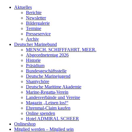
Aktuelles
Berichte
Newsletter
Bildergalerie
Termine
Presseservice
Archiv
Deutscher Marinebund
MENSCH. SCHIFFFAHRT. MEER.
Abgeordnetentag 2026
Historie
Präsidium
Bundesgeschäftsstelle
Deutsche Marinejugend
Shantychöre
Deutsche Maritime Akademie
Marine-Regatta-Verein
Landesverbände und Vereine
Magazin „Leinen los!“
Ehrenmal-Claim kaufen
Online spenden
Hotel ADMIRAL SCHEER
Onlineshop
Mitglied werden – Mitglied sein