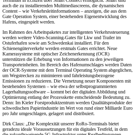
Terminals in Echtzeit über Smart Connect ermöglicht. Smart sind
auch die zu installierenden Multimediascreens, die dynamischen
Content – wie Verkehrsleitinformationen – anzeigen, die aus dem
Gate Operation System, einer bestehenden Eigenentwicklung des
Hafens, eingespielt werden.
Im Rahmen des Arbeitspaketes zur intelligenten Verkehrssteuerung
werden weitere Video-Scanning-Gates für Lkw und Trailer im
Ostuferhafen sowie am Schwedenkai installiert. Für den
Schienengüterverkehr werden erstmals Gates errichtet. Neue
Kamerasysteme mit optischer Zeichenerkennung (OCR)
unterstützen die Erhebung von Informationen zu den jeweiligen
Transporteinheiten. Im Bereich des Hafenumschlages werden Daten
der OCR-Systeme mit dem Terminal Operating System abgeglichen,
um Wegstrecken zu minimieren und fahrleistungsbezogene
Emissionen zu reduzieren. Die Vernetzung neuer Komponenten mit
bestehenden Systemen – wie etwa der selbstprogrammierten
Lagerhaltungssoftware – kommt bei der digitalen Abbildung und
Optimierung entlang der Prozesskette entscheidende Bedeutung zu.
Denn: Im Kieler Forstproduktzentrum werden Qualitätsprodukte der
schwedischen Papierindustrie im Wert von rund einer Milliarde Euro
pro Jahr umgeschlagen, gelagert und distribuiert.
Dirk Claus: „Die Komplexität unserer RoRo-Terminals bietet
geradezu ideale Voraussetzungen für ein digitales Testfeld, in dem
die zukunftsweisende 5G-Infrastruktur unter Realbedingungen