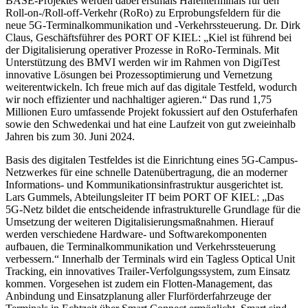
BASE-Projektes werden dabei erstmals Hafenterminals für den
Roll-on-/Roll-off-Verkehr (RoRo) zu Erprobungsfeldern für die
neue 5G-Terminalkommunikation und -Verkehrssteuerung. Dr. Dirk
Claus, Geschäftsführer des PORT OF KIEL: „Kiel ist führend bei
der Digitalisierung operativer Prozesse in RoRo-Terminals. Mit
Unterstützung des BMVI werden wir im Rahmen von DigiTest
innovative Lösungen bei Prozessoptimierung und Vernetzung
weiterentwickeln. Ich freue mich auf das digitale Testfeld, wodurch
wir noch effizienter und nachhaltiger agieren.“ Das rund 1,75
Millionen Euro umfassende Projekt fokussiert auf den Ostuferhafen
sowie den Schwedenkai und hat eine Laufzeit von gut zweieinhalb
Jahren bis zum 30. Juni 2024.
Basis des digitalen Testfeldes ist die Einrichtung eines 5G-Campus-
Netzwerkes für eine schnelle Datenübertragung, die an moderner
Informations- und Kommunikationsinfrastruktur ausgerichtet ist.
Lars Gummels, Abteilungsleiter IT beim PORT OF KIEL: „Das
5G-Netz bildet die entscheidende infrastrukturelle Grundlage für die
Umsetzung der weiteren Digitalisierungsmaßnahmen. Hierauf
werden verschiedene Hardware- und Softwarekomponenten
aufbauen, die Terminalkommunikation und Verkehrssteuerung
verbessern.“ Innerhalb der Terminals wird ein Tagless Optical Unit
Tracking, ein innovatives Trailer-Verfolgungssystem, zum Einsatz
kommen. Vorgesehen ist zudem ein Flotten-Management, das
Anbindung und Einsatzplanung aller Flurförderfahrzeuge der