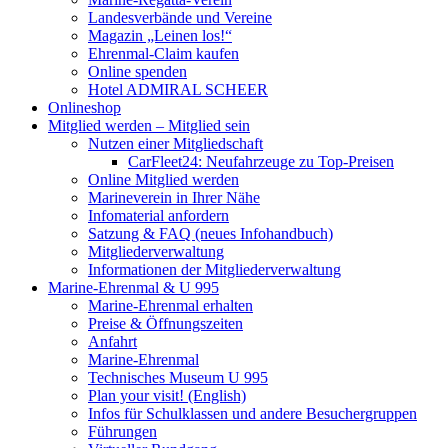
Landesverbände und Vereine
Magazin „Leinen los!“
Ehrenmal-Claim kaufen
Online spenden
Hotel ADMIRAL SCHEER
Onlineshop
Mitglied werden – Mitglied sein
Nutzen einer Mitgliedschaft
CarFleet24: Neufahrzeuge zu Top-Preisen
Online Mitglied werden
Marineverein in Ihrer Nähe
Infomaterial anfordern
Satzung & FAQ (neues Infohandbuch)
Mitgliederverwaltung
Informationen der Mitgliederverwaltung
Marine-Ehrenmal & U 995
Marine-Ehrenmal erhalten
Preise & Öffnungszeiten
Anfahrt
Marine-Ehrenmal
Technisches Museum U 995
Plan your visit! (English)
Infos für Schulklassen und andere Besuchergruppen
Führungen