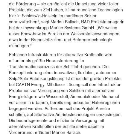
die Förderung – sie ermöglicht die Umsetzung vieler toller
Projekte, die zum Ziel haben, klimafreundliche Technologien
hier in Schleswig-Holstein im maritimen Sektor
voranzutreiben“, sagt Marion Ballach, R&D Projektmanagerin
bei der thyssenkrupp Marine Systems GmbH. „Wir wollen
unser Know-how im Bereich der Wasserstoffanwendungen
etwa in der Brennstoffzellen- und Reformertechnologie
einbringen.“
Fehlende Infrastrukturen für alternative Kraftstoffe wird
mitunter als größte Herausforderung im
Transformationsprozess der Schifffahrt gesehen. Die
Konzeptionierung einer innovativen, flexiblen, autonomen
Ship2Ship-Betankungslösung ist eines der großen Projekte
bei CAPTN Energy. Mit dieser Lösung soll den Infrastruktur-
Problemen zur Versorgung von Schiffen mit alternativen
Energieträgern wie Wasserstoff, Ammoniak oder Methanol
vor allem in urbanen, bereits eng bebauten Hafenregionen
begegnet werden. Außerdem soll das Projekt Anreize
schaffen, auf alternative Antriebstechnologien umzusteigen.
Die bedarfsgerechte und effiziente Versorgung mit
alternativen Kraftstoffen der Schiffe stehe dabei im
Vordergrund, erläutert Marion Ballach.