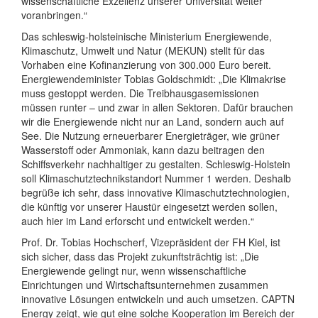
wissenschaftliche Exzellenz unserer Universität weiter
voranbringen.“
Das schleswig-holsteinische Ministerium Energiewende,
Klimaschutz, Umwelt und Natur (MEKUN) stellt für das
Vorhaben eine Kofinanzierung von 300.000 Euro bereit.
Energiewendeminister Tobias Goldschmidt: „Die Klimakrise
muss gestoppt werden. Die Treibhausgasemissionen
müssen runter – und zwar in allen Sektoren. Dafür brauchen
wir die Energiewende nicht nur an Land, sondern auch auf
See. Die Nutzung erneuerbarer Energieträger, wie grüner
Wasserstoff oder Ammoniak, kann dazu beitragen den
Schiffsverkehr nachhaltiger zu gestalten. Schleswig-Holstein
soll Klimaschutztechnikstandort Nummer 1 werden. Deshalb
begrüße ich sehr, dass innovative Klimaschutztechnologien,
die künftig vor unserer Haustür eingesetzt werden sollen,
auch hier im Land erforscht und entwickelt werden.“
Prof. Dr. Tobias Hochscherf, Vizepräsident der FH Kiel, ist
sich sicher, dass das Projekt zukunftsträchtig ist: „Die
Energiewende gelingt nur, wenn wissenschaftliche
Einrichtungen und Wirtschaftsunternehmen zusammen
innovative Lösungen entwickeln und auch umsetzen. CAPTN
Energy zeigt, wie gut eine solche Kooperation im Bereich der