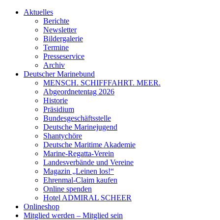
Aktuelles
Berichte
Newsletter
Bildergalerie
Termine
Presseservice
Archiv
Deutscher Marinebund
MENSCH. SCHIFFFAHRT. MEER.
Abgeordnetentag 2026
Historie
Präsidium
Bundesgeschäftsstelle
Deutsche Marinejugend
Shantychöre
Deutsche Maritime Akademie
Marine-Regatta-Verein
Landesverbände und Vereine
Magazin „Leinen los!“
Ehrenmal-Claim kaufen
Online spenden
Hotel ADMIRAL SCHEER
Onlineshop
Mitglied werden – Mitglied sein