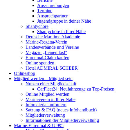
Berichte
Ausschreibungen
Termine
Ansprechpartner
Jugendgruppe in deiner Nähe
Shantychöre
Shantychöre in Ihrer Nähe
Deutsche Maritime Akademie
Marine-Regatta-Verein
Landesverbände und Vereine
Magazin „Leinen los!“
Ehrenmal-Claim kaufen
Online spenden
Hotel ADMIRAL SCHEER
Onlineshop
Mitglied werden – Mitglied sein
Nutzen einer Mitgliedschaft
CarFleet24: Neufahrzeuge zu Top-Preisen
Online Mitglied werden
Marineverein in Ihrer Nähe
Infomaterial anfordern
Satzung & FAQ (neues Infohandbuch)
Mitgliederverwaltung
Informationen der Mitgliederverwaltung
Marine-Ehrenmal & U 995