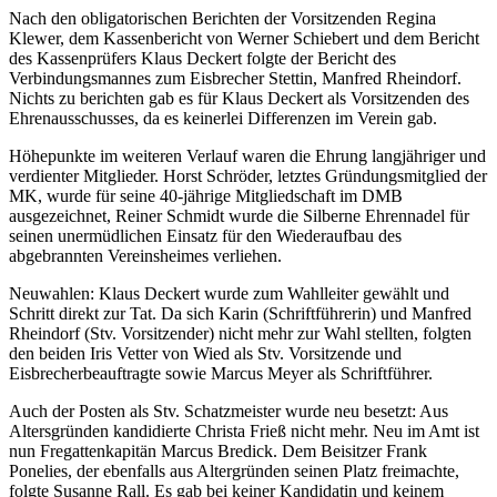
Nach den obligatorischen Berichten der Vorsitzenden Regina
Klewer, dem Kassenbericht von Werner Schiebert und dem Bericht
des Kassenprüfers Klaus Deckert folgte der Bericht des
Verbindungsmannes zum Eisbrecher Stettin, Manfred Rheindorf.
Nichts zu berichten gab es für Klaus Deckert als Vorsitzenden des
Ehrenausschusses, da es keinerlei Differenzen im Verein gab.
Höhepunkte im weiteren Verlauf waren die Ehrung langjähriger und
verdienter Mitglieder. Horst Schröder, letztes Gründungsmitglied der
MK, wurde für seine 40-jährige Mitgliedschaft im DMB
ausgezeichnet, Reiner Schmidt wurde die Silberne Ehrennadel für
seinen unermüdlichen Einsatz für den Wiederaufbau des
abgebrannten Vereinsheimes verliehen.
Neuwahlen: Klaus Deckert wurde zum Wahlleiter gewählt und
Schritt direkt zur Tat. Da sich Karin (Schriftführerin) und Manfred
Rheindorf (Stv. Vorsitzender) nicht mehr zur Wahl stellten, folgten
den beiden Iris Vetter von Wied als Stv. Vorsitzende und
Eisbrecherbeauftragte sowie Marcus Meyer als Schriftführer.
Auch der Posten als Stv. Schatzmeister wurde neu besetzt: Aus
Altersgründen kandidierte Christa Frieß nicht mehr. Neu im Amt ist
nun Fregattenkapitän Marcus Bredick. Dem Beisitzer Frank
Ponelies, der ebenfalls aus Altergründen seinen Platz freimachte,
folgte Susanne Rall. Es gab bei keiner Kandidatin und keinem