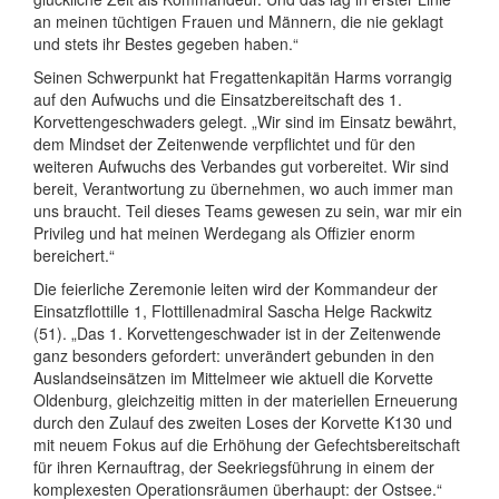
an meinen tüchtigen Frauen und Männern, die nie geklagt
und stets ihr Bestes gegeben haben.“
Seinen Schwerpunkt hat Fregattenkapitän Harms vorrangig
auf den Aufwuchs und die Einsatzbereitschaft des 1.
Korvettengeschwaders gelegt. „Wir sind im Einsatz bewährt,
dem Mindset der Zeitenwende verpflichtet und für den
weiteren Aufwuchs des Verbandes gut vorbereitet. Wir sind
bereit, Verantwortung zu übernehmen, wo auch immer man
uns braucht. Teil dieses Teams gewesen zu sein, war mir ein
Privileg und hat meinen Werdegang als Offizier enorm
bereichert.“
Die feierliche Zeremonie leiten wird der Kommandeur der
Einsatzflottille 1, Flottillenadmiral Sascha Helge Rackwitz
(51). „Das 1. Korvettengeschwader ist in der Zeitenwende
ganz besonders gefordert: unverändert gebunden in den
Auslandseinsätzen im Mittelmeer wie aktuell die Korvette
Oldenburg, gleichzeitig mitten in der materiellen Erneuerung
durch den Zulauf des zweiten Loses der Korvette K130 und
mit neuem Fokus auf die Erhöhung der Gefechtsbereitschaft
für ihren Kernauftrag, der Seekriegsführung in einem der
komplexesten Operationsräumen überhaupt: der Ostsee.“