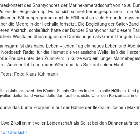
hreskonzert des Shantychores der Marinekameradschaft von 1900 Bünde
ellen der Begeisterung. Es hat sich schnell herumgesprochen – die Mu
altsamen Bühnenprogramm auch in Hüllhorst so viele Freunde, dass ma
ber die Meere in der Ilexhalle fortsetzt. Die Begleitung der Sailor-Ba
ren Anstrich, schließlich hatte der Bünder Shantychor auf diesem Parket
drhein-Westfalen überzeugten die Darbietungen als Garant für gute La
annsgarn ist das halbe Leben – jeden Tag ein neues Leben und Abent
 Norddeich Radio, für die Heimat die verlässliche Welle, ließ die He
roße Freude unter den Zuhörern: In Kürze wird ein junger Marinebegei
n. Auch er liebt den rauen Wind und das Salz auf seiner Haut.
. Fotos: Foto: Klaus Kuhlmann
itime Jahreskonzert des Bünder Shanty-Chores in der Ilexhalle Hüllhorst fand 
ollen Sailor Band verwandelte der traditionsreiche Chor den Konzertsaal in ein
 durch das bunte Programm auf der Bühne der Ilexhalle: Jochen Makri
Uwe Zikoll ist mit voller Leidenschaft als Solist bei den Bühnenauftritte
 zur Übersicht