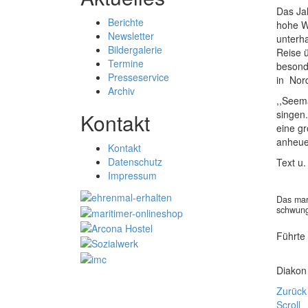
Das Ja
Berichte
hohe W
Newsletter
unterh
Bildergalerie
Reise ü
Termine
besonde
Presseservice
in Nor
Archiv
,,Seem
singen.
Kontakt
eine g
anheuer
Kontakt
Datenschutz
Text u
Impressum
Das mar
schwungv
Führte
Diakon 
Zurück
Scroll