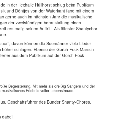
 in der Ilexhalle Hüllhorst schlug beim Publikum
sik und Döntjes von der Waterkant fand mit einem
n gerne auch im nächsten Jahr die musikalische
nd gab der zweistündigen Veranstaltung einen
t erstmalig seinen Auftritt. Als ältester Shantychor
une.
euer“, davon können die Seemänner viele Lieder
rzen höher schlagen. Ebenso der Gorch-Fock-Marsch –
sterter aus dem Publikum auf der Gorch Fock
große Begeisterung. Mit mehr als dreißig Sängern und der
 musikalisches Erlebnis voller Lebensfreude.
nus, Geschäftsführer des Bünder Shanty-Chores.
n dabei.