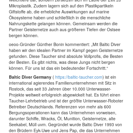
Mikroplastik. Zudem lagern sich auf den Plastikpartikeln
Giftstoffe ab, die erhebliche Auswirkungen auf marine
Ökosysteme haben und schließlich in die menschliche
Nahrungskette gelangen können. Gemeinsam werden die
Partner Geisternetze auch aus größeren Tiefen der Ostsee
bergen können.
oeoo-Gründer Günther Bonin kommentiert: „Mit Baltic Diver
haben wir den idealen Partner im Kampf gegen Geisternetze
gefunden. Diese Taucher sind absolute Vollprofis, die Besten
der Besten. Es gibt nichts, was diese Jungs nicht bergen
können. Für uns ist das ein bedeutender Fortschritt.“
Baltic Diver Germany
(
https://baltic-taucher.com
) ist ein
international agierendes Familienunternehmen mit Sitz in
Rostock, das seit 33 Jahren über 10.000 Unterwasser-
Projekte weltweit erfolgreich abgewickelt hat. Es führt einen
Taucher-Lehrbetrieb und ist der größte Unterwasser-Roboter
Betreiber Deutschlands. Referenzen von mehr als 600
Bergungsoperationen kann das Unternehmen vorweisen,
darunter Schiffe, Wracks, Öl, Munition, Geisternetze, alte
Seekabel, Müll uvm. Gegründet wurde Baltic Diver 1993 von
den Brüdern Eyk-Uwe und Jens Pap, die das Unternehmen