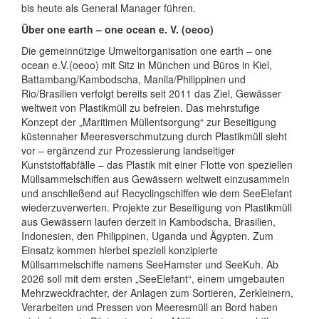
bis heute als General Manager führen.
Über one earth – one ocean e. V. (oeoo)
Die gemeinnützige Umweltorganisation one earth – one
ocean e.V.(oeoo) mit Sitz in München und Büros in Kiel,
Battambang/Kambodscha, Manila/Philippinen und
Rio/Brasilien verfolgt bereits seit 2011 das Ziel, Gewässer
weltweit von Plastikmüll zu befreien. Das mehrstufige
Konzept der „Maritimen Müllentsorgung“ zur Beseitigung
küstennaher Meeresverschmutzung durch Plastikmüll sieht
vor – ergänzend zur Prozessierung landseitiger
Kunststoffabfälle – das Plastik mit einer Flotte von speziellen
Müllsammelschiffen aus Gewässern weltweit einzusammeln
und anschließend auf Recyclingschiffen wie dem SeeElefant
wiederzuverwerten. Projekte zur Beseitigung von Plastikmüll
aus Gewässern laufen derzeit in Kambodscha, Brasilien,
Indonesien, den Philippinen, Uganda und Ägypten. Zum
Einsatz kommen hierbei speziell konzipierte
Müllsammelschiffe namens SeeHamster und SeeKuh. Ab
2026 soll mit dem ersten „SeeElefant“, einem umgebauten
Mehrzweckfrachter, der Anlagen zum Sortieren, Zerkleinern,
Verarbeiten und Pressen von Meeresmüll an Bord haben