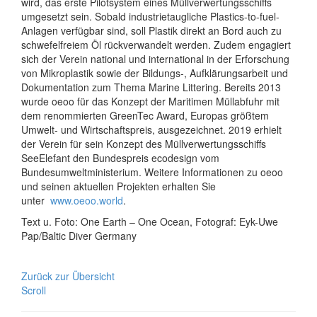
wird, das erste Pilotsystem eines Müllverwertungsschiffs
umgesetzt sein. Sobald industrietaugliche Plastics-to-fuel-
Anlagen verfügbar sind, soll Plastik direkt an Bord auch zu
schwefelfreiem Öl rückverwandelt werden. Zudem engagiert
sich der Verein national und international in der Erforschung
von Mikroplastik sowie der Bildungs-, Aufklärungsarbeit und
Dokumentation zum Thema Marine Littering. Bereits 2013
wurde oeoo für das Konzept der Maritimen Müllabfuhr mit
dem renommierten GreenTec Award, Europas größtem
Umwelt- und Wirtschaftspreis, ausgezeichnet. 2019 erhielt
der Verein für sein Konzept des Müllverwertungsschiffs
SeeElefant den Bundespreis ecodesign vom
Bundesumweltministerium. Weitere Informationen zu oeoo
und seinen aktuellen Projekten erhalten Sie
unter
www.oeoo.world
.
Text u. Foto: One Earth – One Ocean
,
Fotograf:
Eyk-Uwe
Pap/Baltic Diver Germany
Zurück zur Übersicht
Scroll