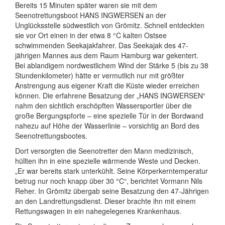
Bereits 15 Minuten später waren sie mit dem
Seenotrettungsboot HANS INGWERSEN an der
Unglücksstelle südwestlich von Grömitz. Schnell entdeckten
sie vor Ort einen in der etwa 8 °C kalten Ostsee
schwimmenden Seekajakfahrer. Das Seekajak des 47-
jährigen Mannes aus dem Raum Hamburg war gekentert.
Bei ablandigem nordwestlichem Wind der Stärke 5 (bis zu 38
Stundenkilometer) hätte er vermutlich nur mit größter
Anstrengung aus eigener Kraft die Küste wieder erreichen
können. Die erfahrene Besatzung der „HANS INGWERSEN“
nahm den sichtlich erschöpften Wassersportler über die
große Bergungspforte – eine spezielle Tür in der Bordwand
nahezu auf Höhe der Wasserlinie – vorsichtig an Bord des
Seenotrettungsbootes.
Dort versorgten die Seenotretter den Mann medizinisch,
hüllten ihn in eine spezielle wärmende Weste und Decken.
„Er war bereits stark unterkühlt. Seine Körperkerntemperatur
betrug nur noch knapp über 30 °C“, berichtet Vormann Nils
Reher. In Grömitz übergab seine Besatzung den 47-Jährigen
an den Landrettungsdienst. Dieser brachte ihn mit einem
Rettungswagen in ein nahegelegenes Krankenhaus.