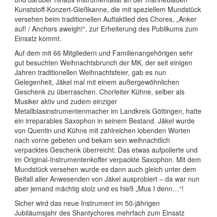
Kunststoff-Konzert-Gießkanne, die mit speziellem Mundstück
versehen beim traditionellen Auftaktlied des Chores, „Anker
auf! / Anchors aweigh!“, zur Erheiterung des Publikums zum
Einsatz kommt.
Auf dem mit 66 Mitgliedern und Familienangehörigen sehr
gut besuchten Weihnachtsbrunch der MK, der seit einigen
Jahren traditionellen Weihnachtsfeier, gab es nun
Gelegenheit, Jäkel mal mit einem außergewöhnlichen
Geschenk zu überraschen. Chorleiter Kühne, selber als
Musiker aktiv und zudem einziger
Metallblasinstrumentenmacher im Landkreis Göttingen, hatte
ein irreparables Saxophon in seinem Bestand. Jäkel wurde
von Quentin und Kühne mit zahlreichen lobenden Worten
nach vorne gebeten und bekam sein weihnachtlich
verpacktes Geschenk überreicht: Das etwas aufpolierte und
im Original-Instrumentenkoffer verpackte Saxophon. Mit dem
Mundstück versehen wurde es dann auch gleich unter dem
Beifall aller Anwesenden von Jäkel ausprobiert – da war nun
aber jemand mächtig stolz und es hieß „Mus I denn…“!
Sicher wird das neue Instrument im 50-jährigen
Jubiläumsjahr des Shantychores mehrfach zum Einsatz