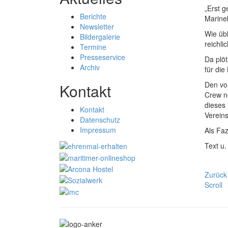
„Erst g
Berichte
Marine
Newsletter
Wie übl
Bildergalerie
reichli
Termine
Presseservice
Da plöt
Archiv
für di
Den vor
Kontakt
Crew n
dieses 
Kontakt
Vereins
Datenschutz
Impressum
Als Faz
Text u.
Zurück
Scroll