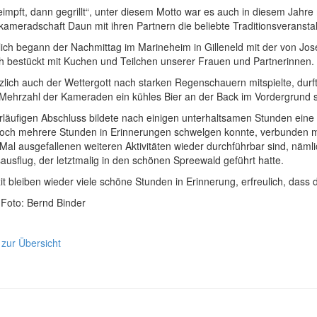
eimpft, dann gegrillt“, unter diesem Motto war es auch in diesem Jahre 
kameradschaft Daun mit ihren Partnern die beliebte Traditionsveranst
ich begann der Nachmittag im Marineheim in Gilleneld mit der von Jose
ch bestückt mit Kuchen und Teilchen unserer Frauen und Partnerinnen.
zlich auch der Wettergott nach starken Regenschauern mitspielte, durf
e Mehrzahl der Kameraden ein kühles Bier an der Back im Vordergrund 
läufigen Abschluss bildete nach einigen unterhaltsamen Stunden eine V
och mehrere Stunden in Erinnerungen schwelgen konnte, verbunden m
Mal ausgefallenen weiteren Aktivitäten wieder durchführbar sind, näm
ausflug, der letztmalig in den schönen Spreewald geführt hatte.
it bleiben wieder viele schöne Stunden in Erinnerung, erfreulich, das
 Foto: Bernd Binder
 zur Übersicht