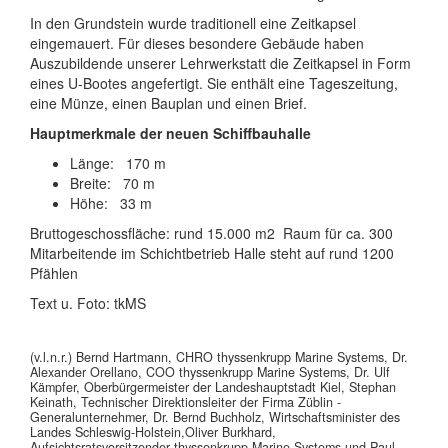
In den Grundstein wurde traditionell eine Zeitkapsel
eingemauert. Für dieses besondere Gebäude haben
Auszubildende unserer Lehrwerkstatt die Zeitkapsel in Form
eines U-Bootes angefertigt. Sie enthält eine Tageszeitung,
eine Münze, einen Bauplan und einen Brief.
Hauptmerkmale der neuen Schiffbauhalle
Länge: 170 m
Breite: 70 m
Höhe: 33 m
Bruttogeschossfläche: rund 15.000 m2 Raum für ca. 300
Mitarbeitende im Schichtbetrieb Halle steht auf rund 1200
Pfählen
Text u. Foto: tkMS
(v.l.n.r.) Bernd Hartmann, CHRO thyssenkrupp Marine Systems, Dr.
Alexander Orellano, COO thyssenkrupp Marine Systems, Dr. Ulf
Kämpfer, Oberbürgermeister der Landeshauptstadt Kiel, Stephan
Keinath, Technischer Direktionsleiter der Firma Züblin -
Generalunternehmer, Dr. Bernd Buchholz, Wirtschaftsminister des
Landes Schleswig-Holstein,Oliver Burkhard,
Aufsichtsratsvorsitzender thyssenkrupp Marine Systems und Paul