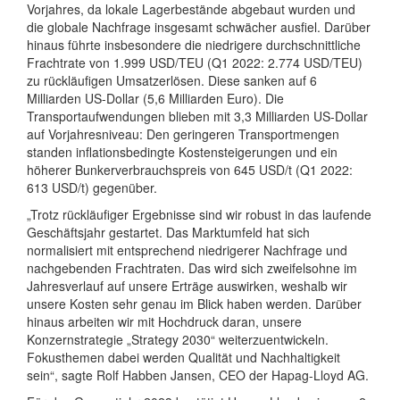
Vorjahres, da lokale Lagerbestände abgebaut wurden und
die globale Nachfrage insgesamt schwächer ausfiel. Darüber
hinaus führte insbesondere die niedrigere durchschnittliche
Frachtrate von 1.999 USD/TEU (Q1 2022: 2.774 USD/TEU)
zu rückläufigen Umsatzerlösen. Diese sanken auf 6
Milliarden US-Dollar (5,6 Milliarden Euro). Die
Transportaufwendungen blieben mit 3,3 Milliarden US-Dollar
auf Vorjahresniveau: Den geringeren Transportmengen
standen inflationsbedingte Kostensteigerungen und ein
höherer Bunkerverbrauchspreis von 645 USD/t (Q1 2022:
613 USD/t) gegenüber.
„Trotz rückläufiger Ergebnisse sind wir robust in das laufende
Geschäftsjahr gestartet. Das Marktumfeld hat sich
normalisiert mit entsprechend niedrigerer Nachfrage und
nachgebenden Frachtraten. Das wird sich zweifelsohne im
Jahresverlauf auf unsere Erträge auswirken, weshalb wir
unsere Kosten sehr genau im Blick haben werden. Darüber
hinaus arbeiten wir mit Hochdruck daran, unsere
Konzernstrategie „Strategy 2030“ weiterzuentwickeln.
Fokusthemen dabei werden Qualität und Nachhaltigkeit
sein“, sagte Rolf Habben Jansen, CEO der Hapag-Lloyd AG.