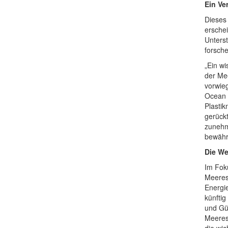
Ein Ve
Dieses
ersche
Unterst
forsch
„Ein w
der Me
vorwie
Ocean R
Plastik
gerück
zunehm
bewähr
Die We
Im Fok
Meeres
Energi
künftig
und Gü
Meeresn
die wic