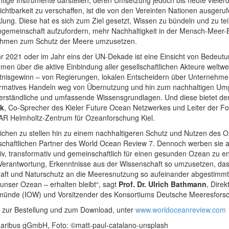
ichtbarkeit zu verschaffen, ist die von den Vereinten Nationen ausger
lung. Diese hat es sich zum Ziel gesetzt, Wissen zu bündeln und zu tei
ngemeinschaft aufzufordern, mehr Nachhaltigkeit in der Mensch-Meer-
men zum Schutz der Meere umzusetzen.
r 2021 oder im Jahr eins der UN-Dekade ist eine Einsicht von Bedeutun
en über die aktive Einbindung aller gesellschaftlichen Akteure weltwe
tnisgewinn – von Regierungen, lokalen Entscheidern über Unternehmen 
ormatives Handeln weg von Übernutzung und hin zum nachhaltigen Umga
 verständliche und umfassende Wissensgrundlagen. Und diese bietet d
ck
, Co-Sprecher des Kieler Future Ocean Netzwerkes und Leiter der F
 Helmholtz-Zentrum für Ozeanforschung Kiel.
ichen zu stellen hin zu einem nachhaltigeren Schutz und Nutzen des
chaftlichen Partner des World Ocean Review 7. Dennoch werben sie aus
tiv, transformativ und gemeinschaftlich für einen gesunden Ozean zu
Verantwortung, Erkenntnisse aus der Wissenschaft so umzusetzen, dass
aft und Naturschutz an die Meeresnutzung so aufeinander abgestimmt w
unser Ozean – erhalten bleibt“, sagt
Prof. Dr. Ulrich Bathmann
, Direk
ünde (IOW) und Vorsitzender des Konsortiums Deutsche Meeresfors
zur Bestellung und zum Download, unter
www.worldoceanreview.com
maribus gGmbH, Foto: ©matt-paul-catalano-unsplash