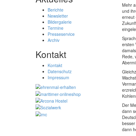
Mehr a
Berichte
und ih
Newsletter
erneut
Bildergalerie
Zukunf
Termine
eingel
Presseservice
Sprache
Archiv
ersten 
damals 
Kontakt
Rede, 
Abermi
Kontakt
Datenschutz
Gleichz
Impressum
Wachst
Vermar
erzrei
Kohlen
Der Me
dann se
Deutsc
besser
dann he