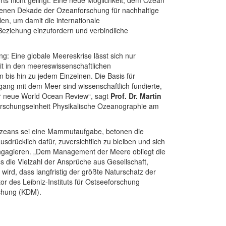
ufenen Dekade der Ozeanforschung für nachhaltige
len, um damit die internationale
Beziehung einzufordern und verbindliche
g: Eine globale Meereskrise lässt sich nur
it in den meereswissenschaftlichen
bis hin zu jedem Einzelnen. Die Basis für
ng mit dem Meer sind wissenschaftlich fundierte,
er neue World Ocean Review“, sagt
Prof. Dr. Martin
orschungseinheit Physikalische Ozeanographie am
 Ozeans sei eine Mammutaufgabe, betonen die
drücklich dafür, zuversichtlich zu bleiben und sich
 engagieren. „Dem Management der Meere obliegt die
 die Vielzahl der Ansprüche aus Gesellschaft,
ird, dass langfristig der größte Naturschatz der
tor des Leibniz-Instituts für Ostseeforschung
chung (KDM).