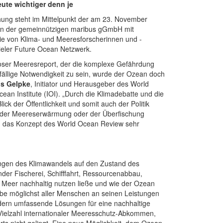
ute wichtiger denn je
ung steht im Mittelpunkt der am 23. November
on der gemeinnützigen maribus gGmbH mit
owie von Klima- und Meeresforscherinnen und -
eler Future Ocean Netzwerk.
nloser Meeresreport, der die komplexe Gefährdung
ällige Notwendigkeit zu sein, wurde der Ozean doch
us Gelpke
, Initiator und Herausgeber des World
ean Institute (IOI). „Durch die Klimadebatte und die
ick der Öffentlichkeit und somit auch der Politik
e der Meereserwärmung oder der Überfischung
ch das Konzept des World Ocean Review sehr
ngen des Klimawandels auf den Zustand des
er Fischerei, Schifffahrt, Ressourcenabbau,
Meer nachhaltig nutzen ließe und wie der Ozean
habe möglichst aller Menschen an seinen Leistungen
ldern umfassende Lösungen für eine nachhaltige
 Vielzahl internationaler Meeresschutz-Abkommen,
rts nicht gelingt. Eine neue Möglichkeit, dem Ozean