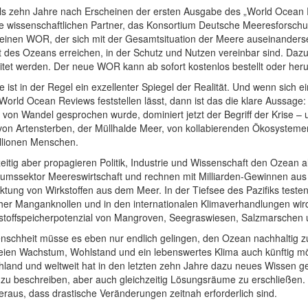
ls zehn Jahre nach Erscheinen der ersten Ausgabe des „World Ocean
re wissenschaftlichen Partner, das Konsortium Deutsche Meeresforsch
 einen WOR, der sich mit der Gesamtsituation der Meere auseinanders
t des Ozeans erreichen, in der Schutz und Nutzen vereinbar sind. Daz
eitet werden. Der neue WOR kann ab sofort kostenlos bestellt oder he
 ist in der Regel ein exzellenter Spiegel der Realität. Und wenn sich
World Ocean Reviews feststellen lässt, dann ist das die klare Aussage
von Wandel gesprochen wurde, dominiert jetzt der Begriff der Krise – u
von Artensterben, der Müllhalde Meer, von kollabierenden Ökosysteme
llionen Menschen.
eitig aber propagieren Politik, Industrie und Wissenschaft den Ozean 
umssektor Meereswirtschaft und rechnen mit Milliarden-Gewinnen aus 
ktung von Wirkstoffen aus dem Meer. In der Tiefsee des Pazifiks te
cher Manganknollen und in den internationalen Klimaverhandlungen wir
stoffspeicherpotenzial von Mangroven, Seegraswiesen, Salzmarschen 
nschheit müsse es eben nur endlich gelingen, den Ozean nachhaltig z
ien Wachstum, Wohlstand und ein lebenswertes Klima auch künftig mögl
hland und weltweit hat in den letzten zehn Jahre dazu neues Wissen 
 zu beschreiben, aber auch gleichzeitig Lösungsräume zu erschließen. 
raus, dass drastische Veränderungen zeitnah erforderlich sind.