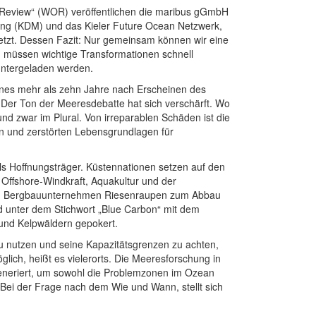
 Review“ (WOR) veröffentlichen die maribus gGmbH
ung (KDM) und das Kieler Future Ocean Netzwerk,
etzt. Dessen Fazit: Nur gemeinsam können wir eine
u müssen wichtige Transformationen schnell
runtergeladen werden.
 eines mehr als zehn Jahre nach Erscheinen des
: Der Ton der Meeresdebatte hat sich verschärft. Wo
nd zwar im Plural. Von irreparablen Schäden ist die
n und zerstörten Lebensgrundlagen für
als Hoffnungsträger. Küstennationen setzen auf den
Offshore-Windkraft, Aquakultur und der
sten Bergbauunternehmen Riesenraupen zum Abbau
d unter dem Stichwort „Blue Carbon“ mit dem
und Kelpwäldern gepokert.
u nutzen und seine Kapazitätsgrenzen zu achten,
ich, heißt es vielerorts. Die Meeresforschung in
generiert, um sowohl die Problemzonen im Ozean
Bei der Frage nach dem Wie und Wann, stellt sich