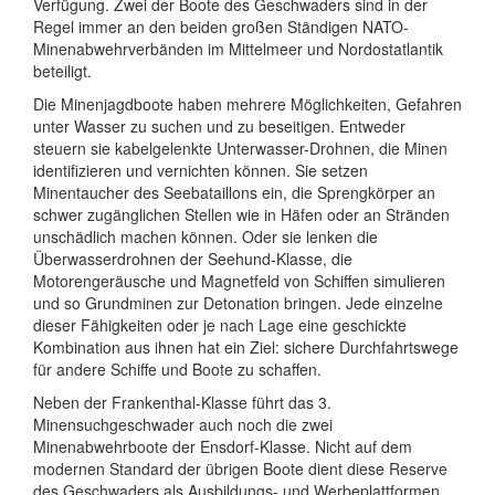
Verfügung. Zwei der Boote des Geschwaders sind in der
Regel immer an den beiden großen Ständigen NATO-
Minenabwehrverbänden im Mittelmeer und Nordostatlantik
beteiligt.
Die Minenjagdboote haben mehrere Möglichkeiten, Gefahren
unter Wasser zu suchen und zu beseitigen. Entweder
steuern sie kabelgelenkte Unterwasser-Drohnen, die Minen
identifizieren und vernichten können. Sie setzen
Minentaucher des Seebataillons ein, die Sprengkörper an
schwer zugänglichen Stellen wie in Häfen oder an Stränden
unschädlich machen können. Oder sie lenken die
Überwasserdrohnen der Seehund-Klasse, die
Motorengeräusche und Magnetfeld von Schiffen simulieren
und so Grundminen zur Detonation bringen. Jede einzelne
dieser Fähigkeiten oder je nach Lage eine geschickte
Kombination aus ihnen hat ein Ziel: sichere Durchfahrtswege
für andere Schiffe und Boote zu schaffen.
Neben der Frankenthal-Klasse führt das 3.
Minensuchgeschwader auch noch die zwei
Minenabwehrboote der Ensdorf-Klasse. Nicht auf dem
modernen Standard der übrigen Boote dient diese Reserve
des Geschwaders als Ausbildungs- und Werbeplattformen.