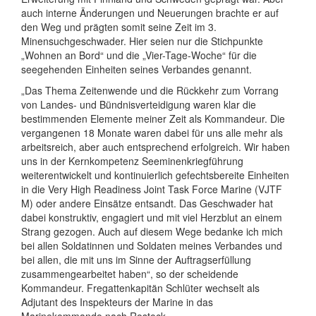
auch interne Änderungen und Neuerungen brachte er auf
den Weg und prägten somit seine Zeit im 3.
Minensuchgeschwader. Hier seien nur die Stichpunkte
„Wohnen an Bord“ und die „Vier-Tage-Woche“ für die
seegehenden Einheiten seines Verbandes genannt.
„Das Thema Zeitenwende und die Rückkehr zum Vorrang
von Landes- und Bündnisverteidigung waren klar die
bestimmenden Elemente meiner Zeit als Kommandeur. Die
vergangenen 18 Monate waren dabei für uns alle mehr als
arbeitsreich, aber auch entsprechend erfolgreich. Wir haben
uns in der Kernkompetenz Seeminenkriegführung
weiterentwickelt und kontinuierlich gefechtsbereite Einheiten
in die Very High Readiness Joint Task Force Marine (VJTF
M) oder andere Einsätze entsandt. Das Geschwader hat
dabei konstruktiv, engagiert und mit viel Herzblut an einem
Strang gezogen. Auch auf diesem Wege bedanke ich mich
bei allen Soldatinnen und Soldaten meines Verbandes und
bei allen, die mit uns im Sinne der Auftragserfüllung
zusammengearbeitet haben“, so der scheidende
Kommandeur. Fregattenkapitän Schlüter wechselt als
Adjutant des Inspekteurs der Marine in das
Marinekommando nach Rostock.