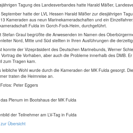
esjährigen Tagung des Landesverbandes hatte Harald Mäßer, Landesve
 September hatte der LVL Hessen Harald Mäßer zur diesjährigen Tag
n 13 Kameraden aus neun Marinekameradschaften und ein Einzelfahrer
kameradschaft Fulda im Gorch-Fock-Heim, durchgeführt.
at Stefan Graul begrüßte die Anwesenden im Namen des Oberbürgermeis
leiter Nord, Mitte und Süd stellten in Ihren Ausführungen die derzeiti
st konnte der Vizepräsident des Deutschen Marinebunds, Werner Schieb
Vortrag die Vorhaben, aber auch die Probleme innerhalb des DMB. Er st
il zum Tragen kam.
s leibliche Wohl wurde durch die Kameraden der MK Fulda gesorgt. Di
mer traten die Heimreise an.
 Fotos: Peter Eggers
in das Plenum im Bootshaus der MK Fulda
nbild der Teilnehmer am LV-Tag in Fulda
 zur Übersicht