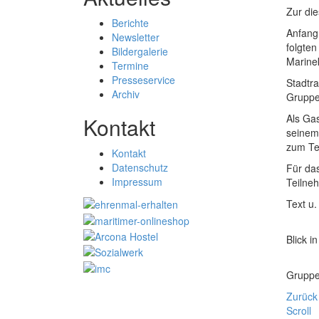
Zur di
Berichte
Anfang
Newsletter
folgte
Bildergalerie
Marine
Termine
Presseservice
Stadtr
Archiv
Gruppen
Als Ga
Kontakt
seinem 
zum Te
Kontakt
Datenschutz
Für da
Impressum
Teilneh
Text u.
Blick 
Gruppe
Zurück
Scroll