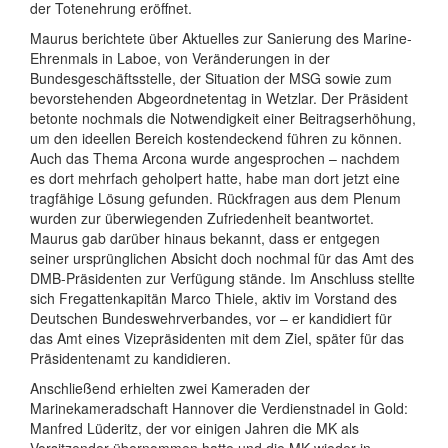
der Totenehrung eröffnet.
Maurus berichtete über Aktuelles zur Sanierung des Marine-
Ehrenmals in Laboe, von Veränderungen in der
Bundesgeschäftsstelle, der Situation der MSG sowie zum
bevorstehenden Abgeordnetentag in Wetzlar. Der Präsident
betonte nochmals die Notwendigkeit einer Beitragserhöhung,
um den ideellen Bereich kostendeckend führen zu können.
Auch das Thema Arcona wurde angesprochen – nachdem
es dort mehrfach geholpert hatte, habe man dort jetzt eine
tragfähige Lösung gefunden. Rückfragen aus dem Plenum
wurden zur überwiegenden Zufriedenheit beantwortet.
Maurus gab darüber hinaus bekannt, dass er entgegen
seiner ursprünglichen Absicht doch nochmal für das Amt des
DMB-Präsidenten zur Verfügung stände. Im Anschluss stellte
sich Fregattenkapitän Marco Thiele, aktiv im Vorstand des
Deutschen Bundeswehrverbandes, vor – er kandidiert für
das Amt eines Vizepräsidenten mit dem Ziel, später für das
Präsidentenamt zu kandidieren.
Anschließend erhielten zwei Kameraden der
Marinekameradschaft Hannover die Verdienstnadel in Gold:
Manfred Lüderitz, der vor einigen Jahren die MK als
Vorsitzender übernommen hatte und die MK wieder in