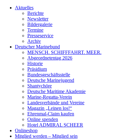
Aktuelles
Berichte
Newsletter
Bildergalerie
Termine
Presseservice
Archiv
Deutscher Marinebund
MENSCH. SCHIFFFAHRT. MEER.
Abgeordnetentag 2026
Historie
Präsidium
Bundesgeschäftsstelle
Deutsche Marinejugend
Shantychöre
Deutsche Maritime Akademie
Marine-Regatta-Verein
Landesverbände und Vereine
Magazin „Leinen los!“
Ehrenmal-Claim kaufen
Online spenden
Hotel ADMIRAL SCHEER
Onlineshop
Mitglied werden – Mitglied sein