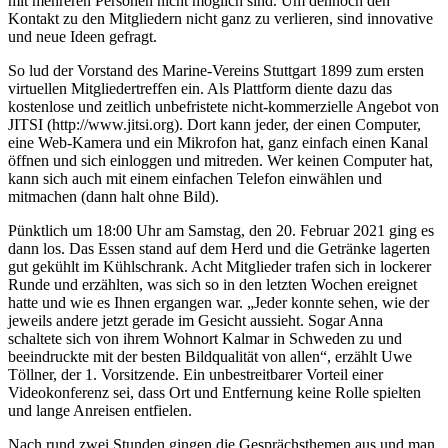
mit mehreren Personen nicht möglich sind. Um dennoch den
Kontakt zu den Mitgliedern nicht ganz zu verlieren, sind innovative
und neue Ideen gefragt.
So lud der Vorstand des Marine-Vereins Stuttgart 1899 zum ersten
virtuellen Mitgliedertreffen ein. Als Plattform diente dazu das
kostenlose und zeitlich unbefristete nicht-kommerzielle Angebot von
JITSI (http://www.jitsi.org). Dort kann jeder, der einen Computer,
eine Web-Kamera und ein Mikrofon hat, ganz einfach einen Kanal
öffnen und sich einloggen und mitreden. Wer keinen Computer hat,
kann sich auch mit einem einfachen Telefon einwählen und
mitmachen (dann halt ohne Bild).
Pünktlich um 18:00 Uhr am Samstag, den 20. Februar 2021 ging es
dann los. Das Essen stand auf dem Herd und die Getränke lagerten
gut gekühlt im Kühlschrank. Acht Mitglieder trafen sich in lockerer
Runde und erzählten, was sich so in den letzten Wochen ereignet
hatte und wie es Ihnen ergangen war. „Jeder konnte sehen, wie der
jeweils andere jetzt gerade im Gesicht aussieht. Sogar Anna
schaltete sich von ihrem Wohnort Kalmar in Schweden zu und
beeindruckte mit der besten Bildqualität von allen“, erzählt Uwe
Töllner, der 1. Vorsitzende. Ein unbestreitbarer Vorteil einer
Videokonferenz sei, dass Ort und Entfernung keine Rolle spielten
und lange Anreisen entfielen.
Nach rund zwei Stunden gingen die Gesprächsthemen aus und man