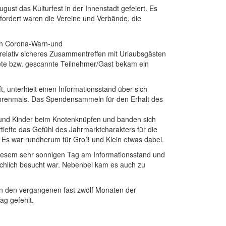
st das Kulturfest in der Innenstadt gefeiert. Es
efordert waren die Vereine und Verbände, die
nen Corona-Warn-und
relativ sicheres Zusammentreffen mit Urlaubsgästen
te bzw. gescannte Teilnehmer/Gast bekam ein
, unterhielt einen Informationsstand über sich
Ehrenmals. Das Spendensammeln für den Erhalt des
 und Kinder beim Knotenknüpfen und banden sich
iefte das Gefühl des Jahrmarktcharakters für die
 Es war rundherum für Groß und Klein etwas dabei.
diesem sehr sonnigen Tag am Informationsstand und
ichlich besucht war. Nebenbei kam es auch zu
in den vergangenen fast zwölf Monaten der
g gefehlt.