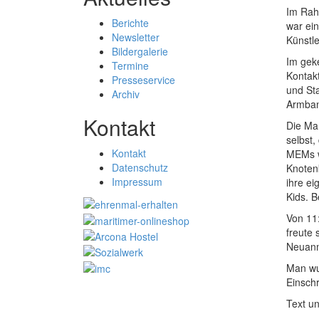
Im Rahm
Berichte
war ein
Newsletter
Künstle
Bildergalerie
Im gek
Termine
Kontak
Presseservice
und St
Archiv
Armban
Kontakt
Die Mar
selbst
Kontakt
MEMs w
Datenschutz
Knoten
Impressum
ihre ei
Kids. 
Von 11
freute
Neuanm
Man wu
Einsch
Text u