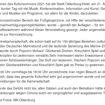
en des Kultursommers 2021 hat die Stadt Oldenburg/Holst. am 21. Augu
 bunter Tag mit viel Musik, Kinderanimation, Information und Kunst. G
r und Musiker ein Programm, vor allem für die Kinder, darzubieten.
ennzeichneten Bereich der Fußgängerzone, mit Hilfe der verschiede
tnachverfolgungsmöglichkeiten, wurde – gemäß der Auflagen – für ein 
adtbewohnern während dieser Veranstaltung gesorgt. Jeder angemelde
d zur Kennzeichnung.
inekameradschaft, die schon bald auf ihr 100-jähriges Bestehen zuläuft
, den Deutschen Marinebund und die laufende Sanierung des Marine-
urde durch Popcorn-Verkauf, Glücksrad-Drehen, Kreuzfahrt-Spiel und
knüpfen-für-Jedermann verstärkt.Sehr interessiert waren Erwachsene
genen Schlüsselanhänger. Der Duft von leckerem, frischem Popcorn vert
Beim Glücksraddrehen und Kreuzfahrt-Spiel gab es Preise zu gewinnen.
:00 Uhr vormittags bis 18:00 Uhr verzeichnete man regen Besuch an 
 sich, dass das gesamte Kulturfest sehr gut angenommen wurde und re
eldungen für die Kameradschaft.
rde das Gefühl nicht los, allen Gästen und auch den Betreibern hätte 
ränkungen wegen Corona solch ein vergnüglicher und ausgelassener Ta
nd Fotos: MK-Oldenburg