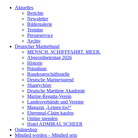
Aktuelles
Berichte
Newsletter
Bildergalerie
Termine
Presseservice
Archiv
Deutscher Marinebund
MENSCH. SCHIFFFAHRT. MEER.
Abgeordnetentag 2026
Historie
Präsidium
Bundesgeschäftsstelle
Deutsche Marinejugend
Shantychöre
Deutsche Maritime Akademie
Marine-Regatta-Verein
Landesverbände und Vereine
Magazin „Leinen los!“
Ehrenmal-Claim kaufen
Online spenden
Hotel ADMIRAL SCHEER
Onlineshop
Mitglied werden – Mitglied sein