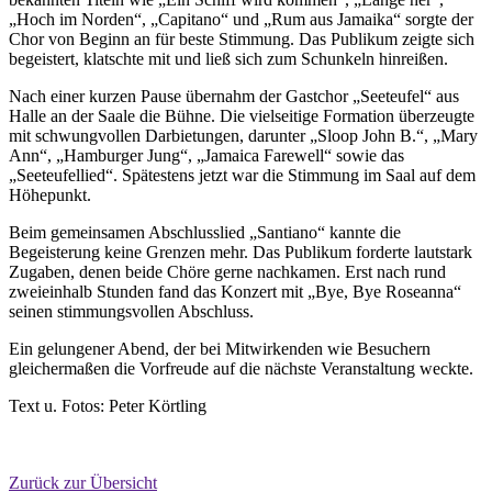
„Hoch im Norden“, „Capitano“ und „Rum aus Jamaika“ sorgte der
Chor von Beginn an für beste Stimmung. Das Publikum zeigte sich
begeistert, klatschte mit und ließ sich zum Schunkeln hinreißen.
Nach einer kurzen Pause übernahm der Gastchor „Seeteufel“ aus
Halle an der Saale die Bühne. Die vielseitige Formation überzeugte
mit schwungvollen Darbietungen, darunter „Sloop John B.“, „Mary
Ann“, „Hamburger Jung“, „Jamaica Farewell“ sowie das
„Seeteufellied“. Spätestens jetzt war die Stimmung im Saal auf dem
Höhepunkt.
Beim gemeinsamen Abschlusslied „Santiano“ kannte die
Begeisterung keine Grenzen mehr. Das Publikum forderte lautstark
Zugaben, denen beide Chöre gerne nachkamen. Erst nach rund
zweieinhalb Stunden fand das Konzert mit „Bye, Bye Roseanna“
seinen stimmungsvollen Abschluss.
Ein gelungener Abend, der bei Mitwirkenden wie Besuchern
gleichermaßen die Vorfreude auf die nächste Veranstaltung weckte.
Text u. Fotos: Peter Körtling
Zurück zur Übersicht