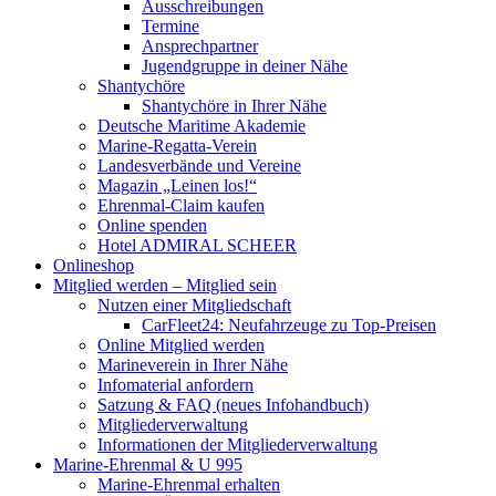
Ausschreibungen
Termine
Ansprechpartner
Jugendgruppe in deiner Nähe
Shantychöre
Shantychöre in Ihrer Nähe
Deutsche Maritime Akademie
Marine-Regatta-Verein
Landesverbände und Vereine
Magazin „Leinen los!“
Ehrenmal-Claim kaufen
Online spenden
Hotel ADMIRAL SCHEER
Onlineshop
Mitglied werden – Mitglied sein
Nutzen einer Mitgliedschaft
CarFleet24: Neufahrzeuge zu Top-Preisen
Online Mitglied werden
Marineverein in Ihrer Nähe
Infomaterial anfordern
Satzung & FAQ (neues Infohandbuch)
Mitgliederverwaltung
Informationen der Mitgliederverwaltung
Marine-Ehrenmal & U 995
Marine-Ehrenmal erhalten