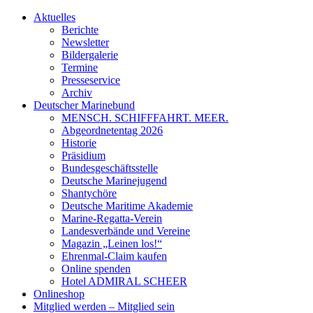
Aktuelles
Berichte
Newsletter
Bildergalerie
Termine
Presseservice
Archiv
Deutscher Marinebund
MENSCH. SCHIFFFAHRT. MEER.
Abgeordnetentag 2026
Historie
Präsidium
Bundesgeschäftsstelle
Deutsche Marinejugend
Shantychöre
Deutsche Maritime Akademie
Marine-Regatta-Verein
Landesverbände und Vereine
Magazin „Leinen los!“
Ehrenmal-Claim kaufen
Online spenden
Hotel ADMIRAL SCHEER
Onlineshop
Mitglied werden – Mitglied sein