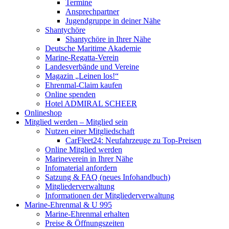
Termine
Ansprechpartner
Jugendgruppe in deiner Nähe
Shantychöre
Shantychöre in Ihrer Nähe
Deutsche Maritime Akademie
Marine-Regatta-Verein
Landesverbände und Vereine
Magazin „Leinen los!“
Ehrenmal-Claim kaufen
Online spenden
Hotel ADMIRAL SCHEER
Onlineshop
Mitglied werden – Mitglied sein
Nutzen einer Mitgliedschaft
CarFleet24: Neufahrzeuge zu Top-Preisen
Online Mitglied werden
Marineverein in Ihrer Nähe
Infomaterial anfordern
Satzung & FAQ (neues Infohandbuch)
Mitgliederverwaltung
Informationen der Mitgliederverwaltung
Marine-Ehrenmal & U 995
Marine-Ehrenmal erhalten
Preise & Öffnungszeiten