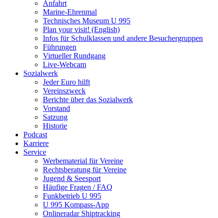
Anfahrt
Marine-Ehrenmal
Technisches Museum U 995
Plan your visit! (English)
Infos für Schulklassen und andere Besuchergruppen
Führungen
Virtueller Rundgang
Live-Webcam
Sozialwerk
Jeder Euro hilft
Vereinszweck
Berichte über das Sozialwerk
Vorstand
Satzung
Historie
Podcast
Karriere
Service
Werbematerial für Vereine
Rechtsberatung für Vereine
Jugend & Seesport
Häufige Fragen / FAQ
Funkbetrieb U 995
U 995 Kompass-App
Onlineradar Shiptracking