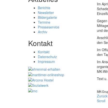
Im Apr
Berichte
Schade
Newsletter
Einzel
Bildergalerie
Gegen 
Termine
Mittage
Presseservice
und de
Archiv
Anschl
Kontakt
den Se
Im Offi
Kontakt
den Ta
Datenschutz
Impressum
Im Ans
organi
MK-Wim
Text u.
MK-Grup
Zurück
Scroll