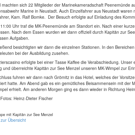
il machten sich 22 Mitglieder der Marinekameradschaft Peenemünde a
nsabwehr Marine in Neustadt. Auch Einzelfahrer aus Neustadt waren mit
fahrer, Kam. Ralf Bomke. Der Besuch erfolgte auf Einladung des Komm
11:00 Uhr traf die MK-Peenemünde am Standort ein. Nach einer kurz
ssen. Nach dem Essen wurden wir dann offiziell durch Kapitän zur See
ssen Aufgaben.
ießend besichtigten wir dann die einzelnen Stationen. In den Bereiche
eleuten bei der Ausbildung zusehen.
zierscasino erfolgte bei einer Tasse Kaffee die Verabschiedung. Unser 
g und überreichte Kapitän zur See Menzel unseren MK-Wimpel zur Eri
chluss fuhren wir dann nach Grömitz in das Hotel, welches der Vorsit
siert hatte. Am Abend gab es ein gemütliches Beisammensein mit der M
pel erhielt. Am anderen Morgen ging es dann wieder in Richtung Heim
 Fotos: Heinz-Dieter Fischer
pe mit Kapitän zur See Menzel
 zur Übersicht