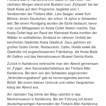
nächsten Morgen stand eine Busfahrt zum „Elchpark“ bei der
Stadt Kosta auf dem Programm, begleitet vom 1.
Vorsitzenden der Flottans Män, Lars Saager, sowie Kurt
Böhme, einem Deutschen, der schon 18 Jahre in Schweden
lebt. Bei einem Rundgang wurden die Elche bestaunt, bevor
man zum Mittagessen im Kosta Outlet Station machte. Das
Kosta Outlet liegt am Rand der Kleinstadt Kosta inmitten der
Wälder im südöstlichen Småland im näheren Umfeld der
berühmten Glashütte Kosta Glasbruk. Dazu gehören ein
großes Outlet-Center, Restaurants, Cafés, Hotels sowie die
Glashütte mit angeschlossenem Fabrikshop, die Kosta Boda
Art Gallery und das Heimatmuseum Museet Gamla Kosta.
Zurück in Karlskrona verbrachte man den Abend gemeinsam
im „Fylgia“, dem Kameradschaftshaus der Flottans Män
Karlskrona. Bei dem von den Schweden sogenannten
„Verbrüderungsabend“ gab es hervorragendes warmes
Büfett. Bei einem kleinen Umtrunk und netten Gesprächen
klang der Abend aus.
Am nächsten Tag führte der Weg natürlich in das
Marinemuseum in Karlskrona. Bei der Führung mit einem
deutschsprachigen Kameraden der Flottans Män Karlskrona