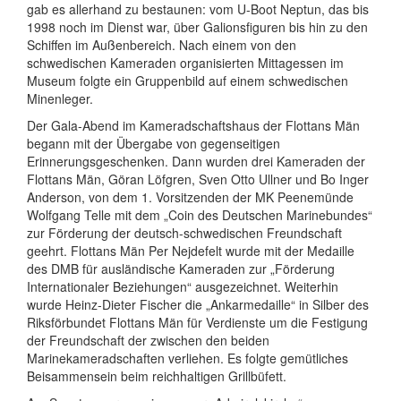
gab es allerhand zu bestaunen: vom U-Boot Neptun, das bis
1998 noch im Dienst war, über Galionsfiguren bis hin zu den
Schiffen im Außenbereich. Nach einem von den
schwedischen Kameraden organisierten Mittagessen im
Museum folgte ein Gruppenbild auf einem schwedischen
Minenleger.
Der Gala-Abend im Kameradschaftshaus der Flottans Män
begann mit der Übergabe von gegenseitigen
Erinnerungsgeschenken. Dann wurden drei Kameraden der
Flottans Män, Göran Löfgren, Sven Otto Ullner und Bo Inger
Anderson, von dem 1. Vorsitzenden der MK Peenemünde
Wolfgang Telle mit dem „Coin des Deutschen Marinebundes“
zur Förderung der deutsch-schwedischen Freundschaft
geehrt. Flottans Män Per Nejdefelt wurde mit der Medaille
des DMB für ausländische Kameraden zur „Förderung
Internationaler Beziehungen“ ausgezeichnet. Weiterhin
wurde Heinz-Dieter Fischer die „Ankarmedaille“ in Silber des
Riksförbundet Flottans Män für Verdienste um die Festigung
der Freundschaft der zwischen den beiden
Marinekameradschaften verliehen. Es folgte gemütliches
Beisammensein beim reichhaltigen Grillbüfett.