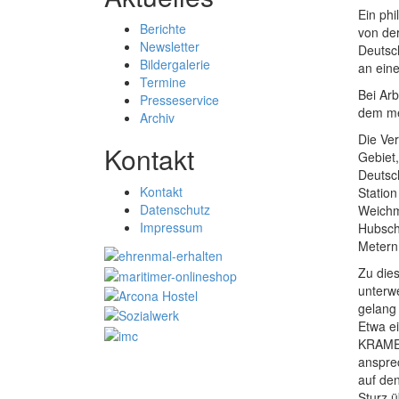
Ein phi
Berichte
von de
Newsletter
Deutsc
Bildergalerie
an ein
Termine
Bei Ar
Presseservice
dem meh
Archiv
Die Ver
Kontakt
Gebiet
Deutsc
Kontakt
Station
Datenschutz
Weichma
Impressum
Hubsch
Metern
Zu dies
unterw
gelang 
Etwa e
KRAMER
anspre
auf de
Sturz 