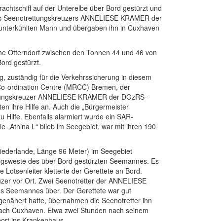
achtschiff auf der Unterelbe über Bord gestürzt und
 des Seenotrettungskreuzers ANNELIESE KRAMER der
 unterkühlten Mann und übergaben ihn in Cuxhaven
öhe Otterndorf zwischen den Tonnen 44 und 46 von
ord gestürzt.
, zuständig für die Verkehrssicherung in diesem
e Co-ordination Centre (MRCC) Bremen, der
rettungskreuzer ANNELIESE KRAMER der DGzRS-
en ihre Hilfe an. Auch die „Bürgermeister
 Hilfe. Ebenfalls alarmiert wurde ein SAR-
„Athina L“ blieb im Seegebiet, war mit ihren 190
Niederlande, Länge 96 Meter) im Seegebiet
tungsweste des über Bord gestürzten Seemannes. Es
Lotsenleiter kletterte der Gerettete an Bord.
uzer vor Ort. Zwei Seenotretter der ANNELIESE
es Seemannes über. Der Gerettete war gut
enähert hatte, übernahmen die Seenotretter ihn
 nach Cuxhaven. Etwa zwei Stunden nach seinem
ort ins Krankenhaus.