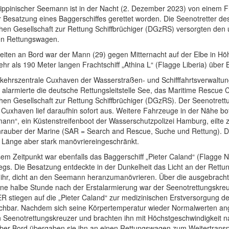
lippinischer Seemann ist in der Nacht (2. Dezember 2023) von einem Fr
r Besatzung eines Baggerschiffes gerettet worden. Die Seenotretter
hen Gesellschaft zur Rettung Schiffbrüchiger (DGzRS) versorgten den
en Rettungswagen.
beiten an Bord war der Mann (29) gegen Mitternacht auf der Elbe in H
r als 190 Meter langen Frachtschiff „Athina L“ (Flagge Liberia) über B
kehrszentrale Cuxhaven der Wasserstraßen- und Schifffahrtsverwaltung
, alarmierte die deutsche Rettungsleitstelle See, das Maritime Rescu
hen Gesellschaft zur Rettung Schiffbrüchiger (DGzRS). Der Seenot
 Cuxhaven lief daraufhin sofort aus. Weitere Fahrzeuge in der Nähe bot
nn“, ein Küstenstreifenboot der Wasserschutzpolizei Hamburg, eilte zu
rauber der Marine (SAR = Search and Rescue, Suche und Rettung). Die 
 Länge aber stark manövriereingeschränkt.
em Zeitpunkt war ebenfalls das Baggerschiff „Pieter Caland“ (Flagge 
egs. Die Besatzung entdeckte in der Dunkelheit das Licht an der Ret
ihr, dicht an den Seemann heranzumanövrieren. Über die ausgebrachte 
ine halbe Stunde nach der Erstalarmierung war der Seenotrettungskre
 stiegen auf die „Pieter Caland“ zur medizinischen Erstversorgung d
chbar. Nachdem sich seine Körpertemperatur wieder Normalwerten ang
n Seenotrettungskreuzer und brachten ihn mit Höchstgeschwindigkeit
über Bord übergaben sie ihn an einen Rettungswagen zum Weitertransp