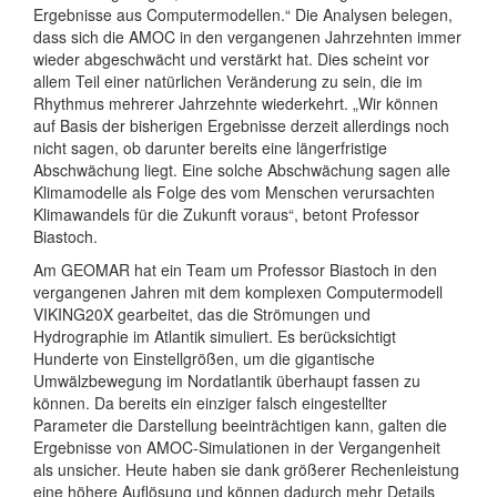
Ergebnisse aus Computermodellen.“ Die Analysen belegen,
dass sich die AMOC in den vergangenen Jahrzehnten immer
wieder abgeschwächt und verstärkt hat. Dies scheint vor
allem Teil einer natürlichen Veränderung zu sein, die im
Rhythmus mehrerer Jahrzehnte wiederkehrt. „Wir können
auf Basis der bisherigen Ergebnisse derzeit allerdings noch
nicht sagen, ob darunter bereits eine längerfristige
Abschwächung liegt. Eine solche Abschwächung sagen alle
Klimamodelle als Folge des vom Menschen verursachten
Klimawandels für die Zukunft voraus“, betont Professor
Biastoch.
Am GEOMAR hat ein Team um Professor Biastoch in den
vergangenen Jahren mit dem komplexen Computermodell
VIKING20X gearbeitet, das die Strömungen und
Hydrographie im Atlantik simuliert. Es berücksichtigt
Hunderte von Einstellgrößen, um die gigantische
Umwälzbewegung im Nordatlantik überhaupt fassen zu
können. Da bereits ein einziger falsch eingestellter
Parameter die Darstellung beeinträchtigen kann, galten die
Ergebnisse von AMOC-Simulationen in der Vergangenheit
als unsicher. Heute haben sie dank größerer Rechenleistung
eine höhere Auflösung und können dadurch mehr Details