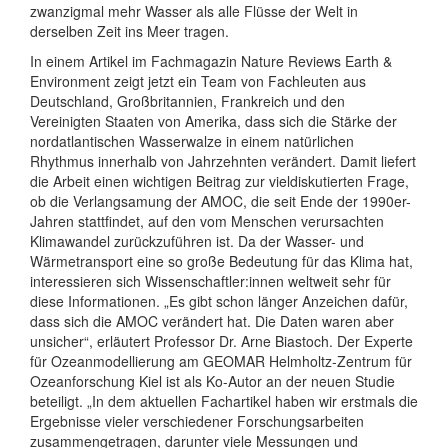
zwanzigmal mehr Wasser als alle Flüsse der Welt in
derselben Zeit ins Meer tragen.
In einem Artikel im Fachmagazin Nature Reviews Earth &
Environment zeigt jetzt ein Team von Fachleuten aus
Deutschland, Großbritannien, Frankreich und den
Vereinigten Staaten von Amerika, dass sich die Stärke der
nordatlantischen Wasserwalze in einem natürlichen
Rhythmus innerhalb von Jahrzehnten verändert. Damit liefert
die Arbeit einen wichtigen Beitrag zur vieldiskutierten Frage,
ob die Verlangsamung der AMOC, die seit Ende der 1990er-
Jahren stattfindet, auf den vom Menschen verursachten
Klimawandel zurückzuführen ist. Da der Wasser- und
Wärmetransport eine so große Bedeutung für das Klima hat,
interessieren sich Wissenschaftler:innen weltweit sehr für
diese Informationen. „Es gibt schon länger Anzeichen dafür,
dass sich die AMOC verändert hat. Die Daten waren aber
unsicher“, erläutert Professor Dr. Arne Biastoch. Der Experte
für Ozeanmodellierung am GEOMAR Helmholtz-Zentrum für
Ozeanforschung Kiel ist als Ko-Autor an der neuen Studie
beteiligt. „In dem aktuellen Fachartikel haben wir erstmals die
Ergebnisse vieler verschiedener Forschungsarbeiten
zusammengetragen, darunter viele Messungen und