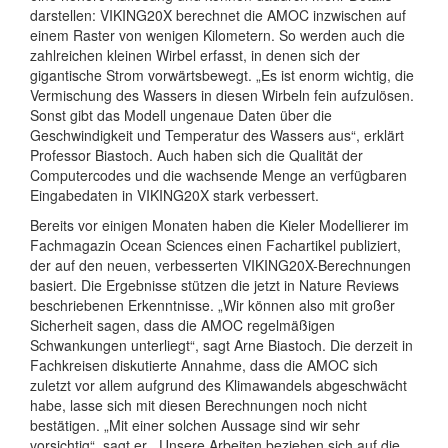
darstellen: VIKING20X berechnet die AMOC inzwischen auf
einem Raster von wenigen Kilometern. So werden auch die
zahlreichen kleinen Wirbel erfasst, in denen sich der
gigantische Strom vorwärtsbewegt. „Es ist enorm wichtig, die
Vermischung des Wassers in diesen Wirbeln fein aufzulösen.
Sonst gibt das Modell ungenaue Daten über die
Geschwindigkeit und Temperatur des Wassers aus“, erklärt
Professor Biastoch. Auch haben sich die Qualität der
Computercodes und die wachsende Menge an verfügbaren
Eingabedaten in VIKING20X stark verbessert.
Bereits vor einigen Monaten haben die Kieler Modellierer im
Fachmagazin Ocean Sciences einen Fachartikel publiziert,
der auf den neuen, verbesserten VIKING20X-Berechnungen
basiert. Die Ergebnisse stützen die jetzt in Nature Reviews
beschriebenen Erkenntnisse. „Wir können also mit großer
Sicherheit sagen, dass die AMOC regelmäßigen
Schwankungen unterliegt“, sagt Arne Biastoch. Die derzeit in
Fachkreisen diskutierte Annahme, dass die AMOC sich
zuletzt vor allem aufgrund des Klimawandels abgeschwächt
habe, lasse sich mit diesen Berechnungen noch nicht
bestätigen. „Mit einer solchen Aussage sind wir sehr
vorsichtig“, sagt er. „Unsere Arbeiten beziehen sich auf die