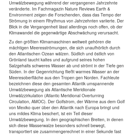
Umwälzbewegung während der vergangenen Jahrzehnte
veränderte. Im Fachmagazin Nature Reviews Earth &
Environment zeigen die Forschenden, dass das Tempo der
Strömung in einem Rhythmus von Jahrzehnten variierte. Der
Blick in die Vergangenheit lässt allerdings noch offen, ob der
Klimawandel die gegenwärtige Abschwächung verursacht.
Zu den größten Klimamaschinen weltweit gehören die
mächtigen Meeresströmungen, die sich unaufhörlich durch
den Atlantischen Ozean wälzen. Südlich und östlich von
Grönland taucht kaltes und aufgrund seines hohen
Salzgehalts schweres Wasser ab und strömt in der Tiefe gen
Süden. In der Gegenrichtung fließt warmes Wasser an der
Meeresoberfläche aus den Tropen gen Norden. Fachleute
bezeichnen diese den gesamten Atlantik umspannende
Umwälzbewegung als Atlantische Meridionale
Umwälzzirkulation (Atlantic Meridional Overturning
Circulation, AMOC). Der Golfstrom, der Wärme aus dem Golf
von Mexiko quer über den Atlantik nach Europa bringt und
uns mildes Klima beschert, ist ein Teil dieser
Umwälzbewegung. In den geographischen Breiten, in denen
sich diese Wasserwalze besonders schnell bewegt,
transportiert sie zusammengerechnet in einer Sekunde fast