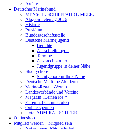
Archiv
Deutscher Marinebund
MENSCH. SCHIFFFAHRT. MEER.
Abgeordnetentag 2026
Historie
Präsidium
Bundesgeschäftsstelle
Deutsche Marinejugend
Berichte
Ausschreibungen
Termine
Ansprechpartner
Jugendgruppe in deiner Nähe
Shantychöre
Shantychöre in Ihrer Nähe
Deutsche Maritime Akademie
Marine-Regatta-Verein
Landesverbände und Vereine
Magazin „Leinen los!“
Ehrenmal-Claim kaufen
Online spenden
Hotel ADMIRAL SCHEER
Onlineshop
Mitglied werden – Mitglied sein
Nutzen einer Mitgliedschaft