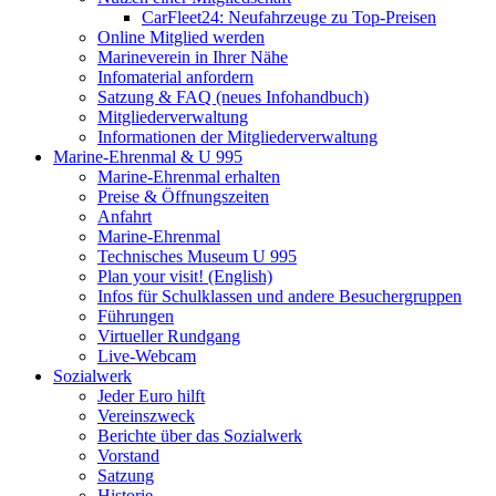
CarFleet24: Neufahrzeuge zu Top-Preisen
Online Mitglied werden
Marineverein in Ihrer Nähe
Infomaterial anfordern
Satzung & FAQ (neues Infohandbuch)
Mitgliederverwaltung
Informationen der Mitgliederverwaltung
Marine-Ehrenmal & U 995
Marine-Ehrenmal erhalten
Preise & Öffnungszeiten
Anfahrt
Marine-Ehrenmal
Technisches Museum U 995
Plan your visit! (English)
Infos für Schulklassen und andere Besuchergruppen
Führungen
Virtueller Rundgang
Live-Webcam
Sozialwerk
Jeder Euro hilft
Vereinszweck
Berichte über das Sozialwerk
Vorstand
Satzung
Historie