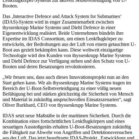
Lenkflugkörper-Systems zur aktiven Selbstverteidigung von U-
Booten.
Das ‚Interactive Defence and Attack System for Submarines‘
(IDAS)-System wird in enger Zusammenarbeit zwischen
thyssenkrupp Marine Systems und Diehl Defence in einer
Eigenentwicklung realisiert. Beide Unternehmen bündeln ihre
Expertise im IDAS Consortium, um einen Lenkflugkörper zu
entwickeln, der Bedrohungen aus der Luft von einem getauchten U-
Boot aus gezielt bekämpfen kann. Diese weltweit einzigartige
Technologie wird den Kunden von thyssenkrupp Marine Systems
und Diehl Defence zur Verfügung stehen und den Schutz von U-
Booten und deren Besatzungen revolutionieren.
„Wir freuen uns, dass auch dieses Innovationsprojekt nun an den
Start gehen kann. Wir als thyssenkrupp Marine Systems tragen im
Bereich der U-Boot-Selbstverteidigung zu einer völlig neuen
Befähigung bei und stärken gleichzeitig die Sicherheit von Mensch
und Material in zukünftig anspruchsvollen Einsatzszenarien“, sagt
Oliver Burkhard, CEO von thyssenkrupp Marine Systems.
IDAS setzt neue Maßstäbe in der maritimen Sicherheit. Durch die
Kombination eines fortschrittlichen Lenkflugkörpers und eines
neuartigen Ausstoßgeräts erhalten U-Boot-Besatzungen zukünftig
die Fähigkeit zur Abwehr von Angriffen und Detektionsversuchen
aus der Luft. Das jetzt beauftragte IDAS-Projekt „Entwicklung und