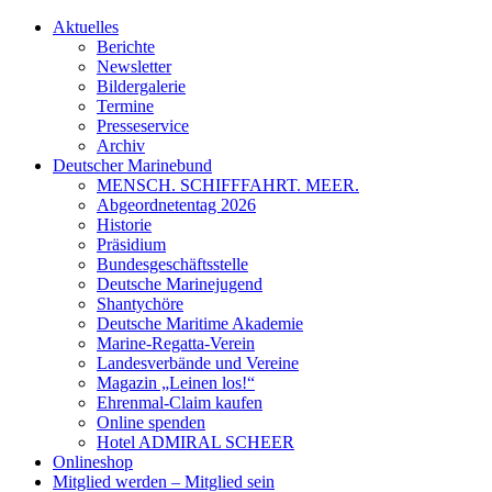
Aktuelles
Berichte
Newsletter
Bildergalerie
Termine
Presseservice
Archiv
Deutscher Marinebund
MENSCH. SCHIFFFAHRT. MEER.
Abgeordnetentag 2026
Historie
Präsidium
Bundesgeschäftsstelle
Deutsche Marinejugend
Shantychöre
Deutsche Maritime Akademie
Marine-Regatta-Verein
Landesverbände und Vereine
Magazin „Leinen los!“
Ehrenmal-Claim kaufen
Online spenden
Hotel ADMIRAL SCHEER
Onlineshop
Mitglied werden – Mitglied sein