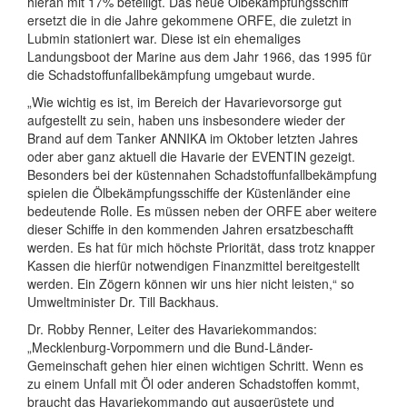
hieran mit 17% beteiligt. Das neue Ölbekämpfungsschiff
ersetzt die in die Jahre gekommene ORFE, die zuletzt in
Lubmin stationiert war. Diese ist ein ehemaliges
Landungsboot der Marine aus dem Jahr 1966, das 1995 für
die Schadstoffunfallbekämpfung umgebaut wurde.
„Wie wichtig es ist, im Bereich der Havarievorsorge gut
aufgestellt zu sein, haben uns insbesondere wieder der
Brand auf dem Tanker ANNIKA im Oktober letzten Jahres
oder aber ganz aktuell die Havarie der EVENTIN gezeigt.
Besonders bei der küstennahen Schadstoffunfallbekämpfung
spielen die Ölbekämpfungsschiffe der Küstenländer eine
bedeutende Rolle. Es müssen neben der ORFE aber weitere
dieser Schiffe in den kommenden Jahren ersatzbeschafft
werden. Es hat für mich höchste Priorität, dass trotz knapper
Kassen die hierfür notwendigen Finanzmittel bereitgestellt
werden. Ein Zögern können wir uns hier nicht leisten,“ so
Umweltminister Dr. Till Backhaus.
Dr. Robby Renner, Leiter des Havariekommandos:
„Mecklenburg-Vorpommern und die Bund-Länder-
Gemeinschaft gehen hier einen wichtigen Schritt. Wenn es
zu einem Unfall mit Öl oder anderen Schadstoffen kommt,
braucht das Havariekommando gut ausgerüstete und